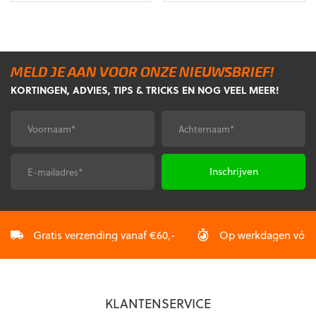
was:
is:
was:
is:
€35,40.
€29,95.
€116,98.
€105,28.
MELD JE AAN VOOR ONZE NIEUWSBRIEF!
KORTINGEN, ADVIES, TIPS & TRICKS EN NOG VEEL MEER!
Voornaam
Achternaam
*
*
E-
CAPTCHA
mailadres
*
Gratis verzending vanaf €60,-
Op werkdagen vóór 2
KLANTENSERVICE