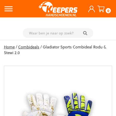
0
Skip
Home
/
Combideals
/ Gladiator Sports Combideal Rodu &
to
Stewi 2.0
content