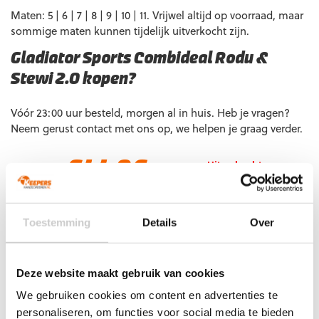
Maten: 5 | 6 | 7 | 8 | 9 | 10 | 11. Vrijwel altijd op voorraad, maar
sommige maten kunnen tijdelijk uitverkocht zijn.
Gladiator Sports Combideal Rodu &
Stewi 2.0 kopen?
Vóór 23:00 uur besteld, morgen al in huis. Heb je vragen?
Neem gerust contact met ons op, we helpen je graag verder.
€
44,96
Uitverkocht
€
49,95
(bespaar 10%)
Let op!
Houd rekening met 1-2 werkdagen extra levertijd
Toestemming
Details
Over
voor bedrukte artikelen.
Bedrukte artikelen kunnen wij helaas niet terugnemen.
Artikelnummer:
Gladiator Sports Combideal Rodu & Stewi
Deze website maakt gebruik van cookies
2.0
Categorie:
Combideals
We gebruiken cookies om content en advertenties te
personaliseren, om functies voor social media te bieden