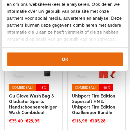
en om ons websiteverkeer te analyseren. Ook delen we
informatie over uw gebruik van onze site met onze
Gerelateerde producten
partners voor social media, adverteren en analyse. Deze
partners kunnen deze gegevens combineren met andere
informatie die u aan ze heeft verstrekt of die ze hebben
verzameld op basis van uw gebruik van hun services.
OK
COMBIDEAL!
-15%
COMBIDEAL!
-40%
Gu Glove Wash Bag &
Uhlsport Fire Edition
Gladiator Sports
Supersoft HN &
Handschoenenreiniger
Uhlsport Fire Edition
Wash Combideal
Goalkeeper Bundle
Oorspronkelijke
Huidige
Oorspronkelijke
Huidige
€
35,40
€
29,95
€
116,98
€
105,28
prijs
prijs
prijs
prijs