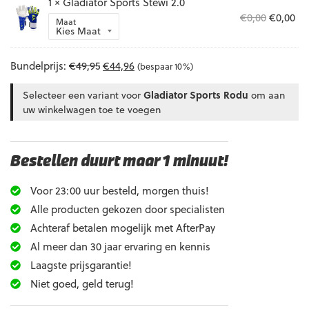
1 × Gladiator Sports Stewi 2.0
€4
Oorspron
Hu
€
0,00
€
0,00
Maat
prijs
pri
was:
is:
€0,00.
€0,
Bundelprijs:
€
49,95
€
44,96
(bespaar 10%)
Selecteer een variant voor
Gladiator Sports Rodu
om aan
uw winkelwagen toe te voegen
Bestellen duurt maar 1 minuut!
Voor 23:00 uur besteld, morgen thuis!
Alle producten gekozen door specialisten
Achteraf betalen mogelijk met AfterPay
Al meer dan 30 jaar ervaring en kennis
Laagste prijsgarantie!
Niet goed, geld terug!