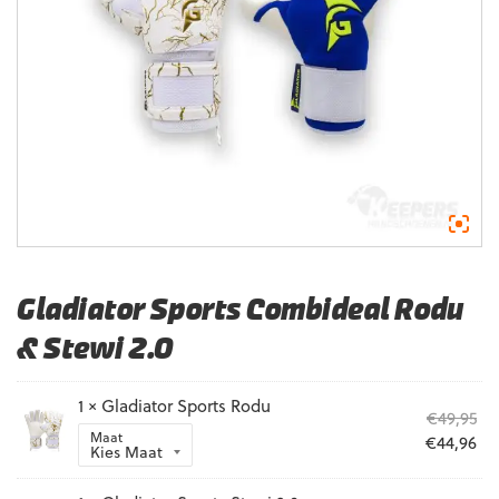
Gladiator Sports Combideal Rodu
& Stewi 2.0
1 ×
Gladiator Sports Rodu
Oo
€
49,95
Maat
pri
Hu
€
44,96
wa
pri
€49
is: