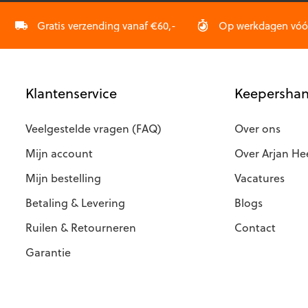
worden
op
Gratis verzending vanaf €60,-
Op werkdagen vóór 
de
productpagina
Klantenservice
Keepershan
Veelgestelde vragen (FAQ)
Over ons
Mijn account
Over Arjan He
Mijn bestelling
Vacatures
Betaling & Levering
Blogs
Ruilen & Retourneren
Contact
Garantie