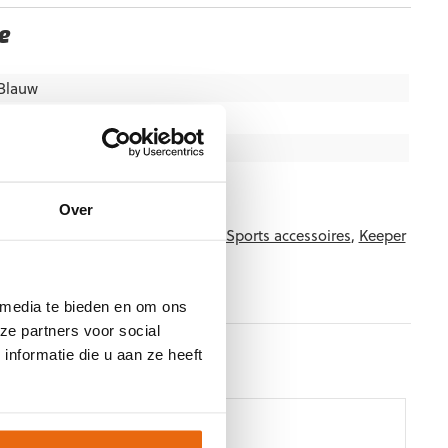
e
Blauw
Gras
,
Kunstgras
,
Straat
,
Zaal
Junior
,
Senior
Gladiator Sports
Over
tegorieën:
Accessoires
,
Gladiator Sports accessoires
,
Keeper
pe
 media te bieden en om ons
ze partners voor social
nformatie die u aan ze heeft