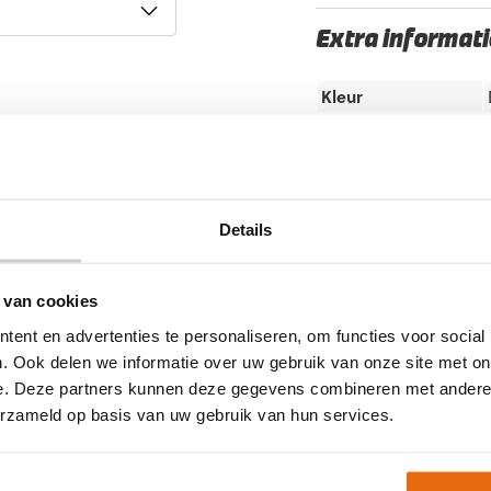
Extra informati
Kleur
Ondergrond
Doelgroep
Merk
Details
Artikelnummer:
N/B
Ca
tape
,
Nieuw
,
Sokkenta
 van cookies
ent en advertenties te personaliseren, om functies voor social
. Ook delen we informatie over uw gebruik van onze site met on
e. Deze partners kunnen deze gegevens combineren met andere i
erzameld op basis van uw gebruik van hun services.