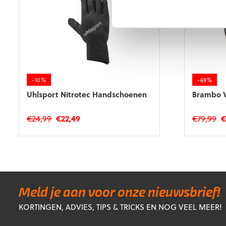
-10%
-69%
Uhlsport Nitrotec Handschoenen
Brambo 
Oorspronkelijke
Huidige
O
€
24,99
€
22,49
€
79,99
prijs
prijs
pr
Dit
was:
is:
w
product
€24,99.
€22,49.
€7
heeft
meerdere
variaties.
Deze
Meld je aan voor onze nieuwsbrief!
optie
KORTINGEN, ADVIES, TIPS & TRICKS EN NOG VEEL MEER!
kan
gekozen