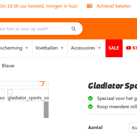
r 23:00 uur besteld, morgen in huis
Achteraf betalen
escherming
Voetballen
Accessoires
SALE
KH
| Blauw
Gladiator Sp
Speciaal voor het 
Koop meerdere rolle
Aantal