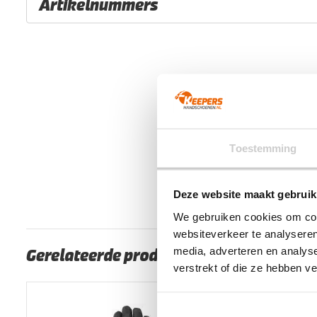
Artikelnummers
EAN code
Eigenschappen
8719325203165
:
8720663639240
:
8720663639257
:
8720663639264
:
Toestemming
Deze website maakt gebruik
We gebruiken cookies om cont
websiteverkeer te analyseren
media, adverteren en analys
Gerelateerde producten
verstrekt of die ze hebben v