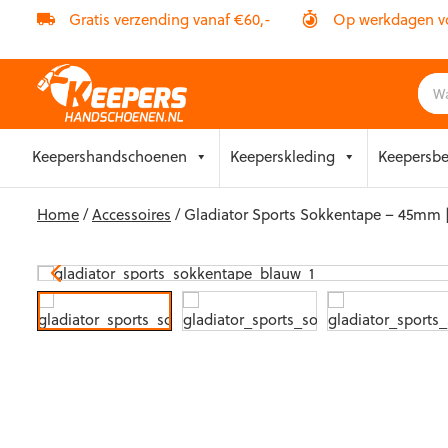
Gratis verzending vanaf €60,-
Op werkdagen vóó
Skip
Keepershandschoenen
Keeperskleding
Keepersb
to
content
Home
/
Accessoires
/ Gladiator Sports Sokkentape – 45mm 