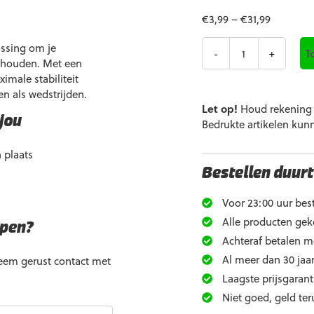
€
3,99
–
€
31,99
Aantal
ossing om je
T
 houden. Met een
imale stabiliteit
en als wedstrijden.
Let op!
Houd rekening m
jou
Bedrukte artikelen kun
 plaats
Bestellen duurt
Voor 23:00 uur best
Alle producten gek
open?
Achteraf betalen m
Al meer dan 30 jaar
Neem gerust contact met
Laagste prijsgarant
Niet goed, geld ter