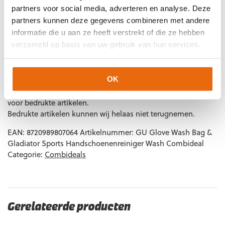
Herhaal bij zware vervuiling.
partners voor social media, adverteren en analyse. Deze
partners kunnen deze gegevens combineren met andere
Laat de handschoenen daarna natuurlijk drogen, uit
direct zonlicht.
informatie die u aan ze heeft verstrekt of die ze hebben
verzameld op basis van uw gebruik van hun services.
Oorspronkelijke
Huidige
€
29,95
34 op voorraad
€
35,40
prijs
prijs
OK
was:
is:
Let op!
€35,40.
Houd rekening met 1-2 werkdagen extra levertijd
€29,95.
voor bedrukte artikelen.
Bedrukte artikelen kunnen wij helaas niet terugnemen.
EAN:
8720989807064
Artikelnummer:
GU Glove Wash Bag &
Gladiator Sports Handschoenenreiniger Wash Combideal
Categorie:
Combideals
Gerelateerde producten