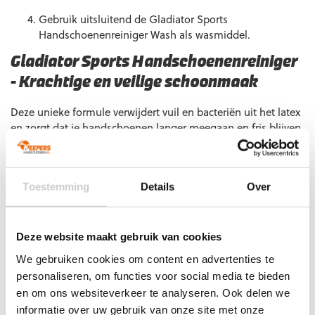
Gebruik uitsluitend de Gladiator Sports
Handschoenenreiniger Wash als wasmiddel.
Gladiator Sports Handschoenenreiniger
– Krachtige en veilige schoonmaak
Deze unieke formule verwijdert vuil en bacteriën uit het latex
en zorgt dat je handschoenen langer meegaan en fris blijven.
Ideaal voor gebruik na elke training of wedstrijd.
Gebruiksaanwijzing:
Toestemming
Details
Over
Spray 4–6 keer op de palm van elke handschoen direct
na het spelen.
Wrijf de spray goed in terwijl je de handschoenen
Deze website maakt gebruik van cookies
draagt.
We gebruiken cookies om content en advertenties te
personaliseren, om functies voor social media te bieden
Spoel onder warm stromend water en blijf de palmen
tegen elkaar wrijven.
en om ons websiteverkeer te analyseren. Ook delen we
informatie over uw gebruik van onze site met onze