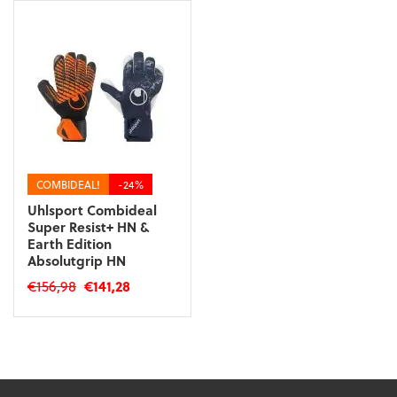
COMBIDEAL!
-24%
Uhlsport Combideal
Super Resist+ HN &
Earth Edition
Absolutgrip HN
Oorspronkelijke
Huidige
€
156,98
€
141,28
prijs
prijs
was:
is:
€156,98.
€141,28.