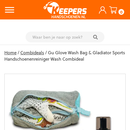
0
Skip
Home
/
Combideals
/ Gu Glove Wash Bag & Gladiator Sports
to
Handschoenenreiniger Wash Combideal
content