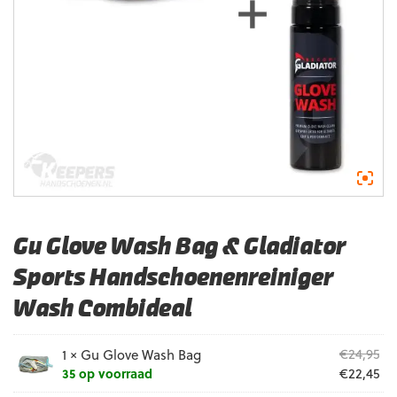
Gu Glove Wash Bag & Gladiator
Sports Handschoenenreiniger
Wash Combideal
Oo
€
24,95
1 ×
Gu Glove Wash Bag
pri
Hu
€
22,45
35 op voorraad
wa
pri