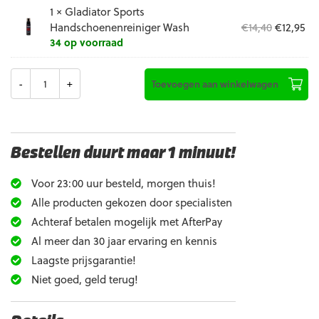
1 ×
Gladiator Sports
€24
is:
Oorspron
Hu
€
14,40
€
12,95
Handschoenenreiniger Wash
€22
prijs
pri
34 op voorraad
was:
is:
€14,40.
€12
Aantal
Toevoegen aan winkelwagen
Bestellen duurt maar 1 minuut!
Voor 23:00 uur besteld, morgen thuis!
Alle producten gekozen door specialisten
Achteraf betalen mogelijk met AfterPay
Al meer dan 30 jaar ervaring en kennis
Laagste prijsgarantie!
Niet goed, geld terug!