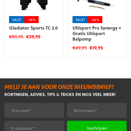
worden
worden
op
op
de
de
SALE!
-56%
SALE!
-60%
productpagina
productpagina
Gladiator Sports TC 2.0
Uhlsport Pro Synergy +
Gratis Uhlsport
Oorspronkelijke
Huidige
€
89,95
€
39,95
Balpomp
prijs
prijs
Dit
Oorspronkelijke
Huidige
€
49,95
€
19,95
was:
is:
product
prijs
prijs
€89,95.
€39,95.
heeft
was:
is:
meerdere
€49,95.
€19,95.
variaties.
Deze
optie
MELD JE AAN VOOR ONZE NIEUWSBRIEF!
kan
KORTINGEN, ADVIES, TIPS & TRICKS EN NOG VEEL MEER!
gekozen
worden
op
Voornaam
Achternaam
*
*
de
productpagina
E-
CAPTCHA