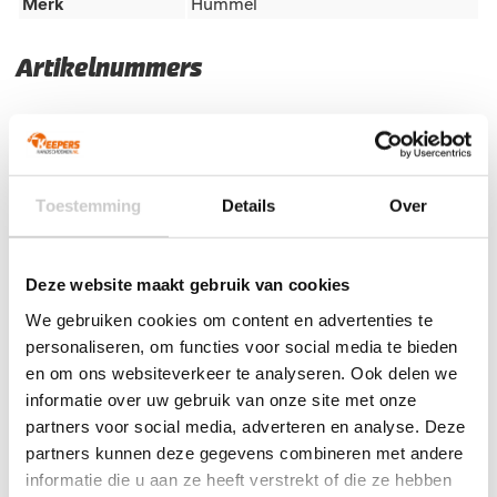
Merk
Hummel
Artikelnummers
EAN code
Eigenschappen
Let op!
Houd rekening met 1-2 werkdagen extra levertijd
voor bedrukte artikelen.
Bedrukte artikelen kunnen wij helaas niet terugnemen.
Toestemming
Details
Over
Artikelnummer:
110007-8860
Categorieën:
Hummel
keeperstenue
,
Keepershandschoenen SALE
,
Keeperskleding
,
Keeperstenue
,
Keeperstenue kind
,
Senior Keeperstenue
Deze website maakt gebruik van cookies
We gebruiken cookies om content en advertenties te
personaliseren, om functies voor social media te bieden
en om ons websiteverkeer te analyseren. Ook delen we
Gerelateerde producten
informatie over uw gebruik van onze site met onze
partners voor social media, adverteren en analyse. Deze
partners kunnen deze gegevens combineren met andere
informatie die u aan ze heeft verstrekt of die ze hebben