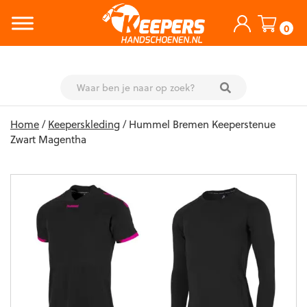
0
Skip
Home
/
Keeperskleding
/ Hummel Bremen Keeperstenue
to
Zwart Magentha
content