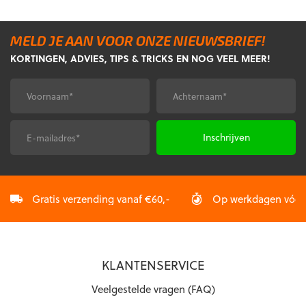
meerdere
meerdere
variaties.
variaties.
MELD JE AAN VOOR ONZE NIEUWSBRIEF!
Deze
Deze
KORTINGEN, ADVIES, TIPS & TRICKS EN NOG VEEL MEER!
optie
optie
kan
kan
gekozen
gekozen
Voornaam
Achternaam
*
*
worden
worden
op
op
de
de
E-
CAPTCHA
productpagina
productpagina
mailadres
*
Gratis verzending vanaf €60,-
Op werkdagen vóór 2
KLANTENSERVICE
Veelgestelde vragen (FAQ)