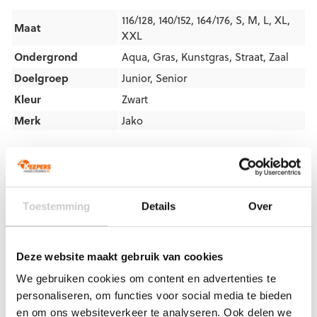
116/128, 140/152, 164/176, S, M, L, XL,
Maat
XXL
Ondergrond
Aqua
,
Gras
,
Kunstgras
,
Straat
,
Zaal
Doelgroep
Junior
,
Senior
Kleur
Zwart
Merk
Jako
Artikelnummers
EAN code
Eigenschappen
Let op!
Houd rekening met 1-2 werkdagen extra levertijd
Toestemming
Details
Over
4059562380675
Maat: 116/128
voor bedrukte artikelen.
Bedrukte artikelen kunnen wij helaas niet terugnemen.
4059562380743
Maat: 140/152
4059562380729
Maat: 164/176
Deze website maakt gebruik van cookies
Artikelnummer:
6455-08
Categorieën:
Jako keeperskleding
,
4059562380705
Maat: S
Junior Thermobroeken
,
Junior Thermoshirts
,
Keeper
We gebruiken cookies om content en advertenties te
onderkleding
,
Keeperskleding
,
Kinderen
,
Nieuw
,
Senior
4059562380682
Maat: L
personaliseren, om functies voor social media te bieden
Onderkleding
,
Senior Thermokleding
,
Senior Thermoshirts
,
en om ons websiteverkeer te analyseren. Ook delen we
4059562380712
Maat: XL