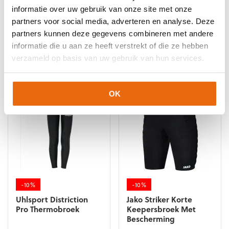
Thermokleding
informatie over uw gebruik van onze site met onze
4059562380736
Maat: XXL
partners voor social media, adverteren en analyse. Deze
partners kunnen deze gegevens combineren met andere
informatie die u aan ze heeft verstrekt of die ze hebben
verzameld op basis van uw gebruik van hun services.
Gerelateerde producten
OK
-10%
-10%
Uhlsport Distriction
Jako Striker Korte
Pro Thermobroek
Keepersbroek Met
Bescherming