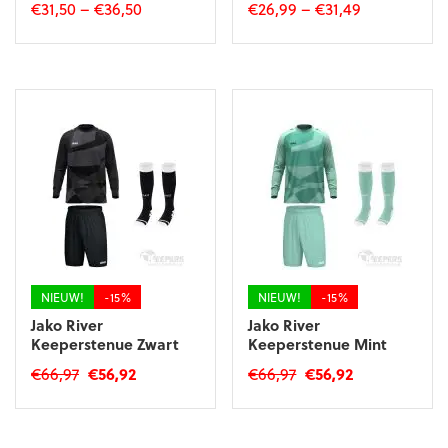
€
31,50
–
€
36,50
€
26,99
–
€
31,49
Dit
Dit
product
product
heeft
heeft
meerdere
meerdere
variaties.
variaties.
Deze
Deze
optie
optie
kan
kan
gekozen
gekozen
worden
worden
op
op
de
de
NIEUW!
-15%
NIEUW!
-15%
productpagina
productpagina
Jako River
Jako River
Keeperstenue Zwart
Keeperstenue Mint
Oorspronkelijke
Huidige
Oorspronkelijke
Huidige
€
66,97
€
56,92
€
66,97
€
56,92
prijs
prijs
prijs
prijs
Dit
Dit
was:
is:
was:
is:
product
product
€66,97.
€56,92.
€66,97.
€56,92.
heeft
heeft