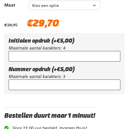
Maat
Oorspronkelijke
Huidige
€
29,70
€
34,95
prijs
prijs
was:
is:
€34,95.
€29,70.
Initialen opdruk
(+
€
5,00
)
Maximale aantal karakters: 4
Nummer opdruk
(+
€
5,00
)
Maximale aantal karakters: 3
Bestellen duurt maar 1 minuut!
Voor 23:00 uur besteld, morgen thuis!