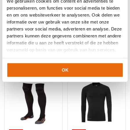
We gebruiken cookies om content en advertenties te
Bedrukte artikelen kunnen wij helaas niet terugnemen.
4067633200418
Maat: 152
personaliseren, om functies voor social media te bieden
4067633200555
Maat: S
Artikelnummer:
8946-251
Categorieën:
Jako keeperskleding
,
en om ons websiteverkeer te analyseren. Ook delen we
4067633200562
Maat: M
Junior Keepersshirts
,
Junior Shirts Met Lange Mouw
,
informatie over uw gebruik van onze site met onze
Keeperskleding
,
Keepersshirt
,
Nieuw
,
Senior Keepersshirt
,
4067633200579
Maat: L
partners voor social media, adverteren en analyse. Deze
Senior shirts lange mouw
4067633200586
Maat: XL
partners kunnen deze gegevens combineren met andere
4067633200593
Maat: XXL
informatie die u aan ze heeft verstrekt of die ze hebben
verzameld op basis van uw gebruik van hun services.
Gerelateerde producten
OK