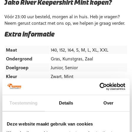
Jako River Keepershirt Mint kopen?
Vóór 23:00 uur besteld, morgen al in huis. Heb je vragen?
Neem gerust contact met ons op, we helpen je graag verder.
Extra informatie
Maat
140, 152, 164, S, M, L, XL, XXL
Ondergrond
Gras
,
Kunstgras
,
Zaal
Doelgroep
Junior
,
Senior
Kleur
Zwart
,
Mint
Merk
Jako
Artikelnummers
Toestemming
Details
Over
EAN code
Eigenschappen
Let op!
Houd rekening met 1-2 werkdagen extra levertijd
Deze website maakt gebruik van cookies
4067633200401
Maat: 140
voor bedrukte artikelen.