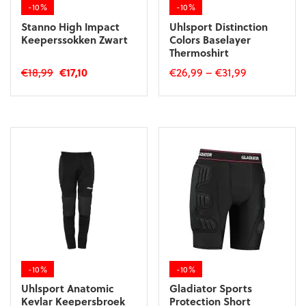
-10%
-10%
Stanno High Impact
Uhlsport Distinction
Keeperssokken Zwart
Colors Baselayer
Thermoshirt
Oorspronkelijke
Huidige
€
18,99
€
17,10
€
26,99
–
€
31,99
prijs
prijs
Dit
Dit
was:
is:
product
product
€18,99.
€17,10.
heeft
heeft
meerdere
meerdere
variaties.
variaties.
Deze
Deze
optie
optie
kan
kan
gekozen
gekozen
worden
worden
op
op
de
de
-10%
-10%
productpagina
productpagina
Uhlsport Anatomic
Gladiator Sports
Kevlar Keepersbroek
Protection Short