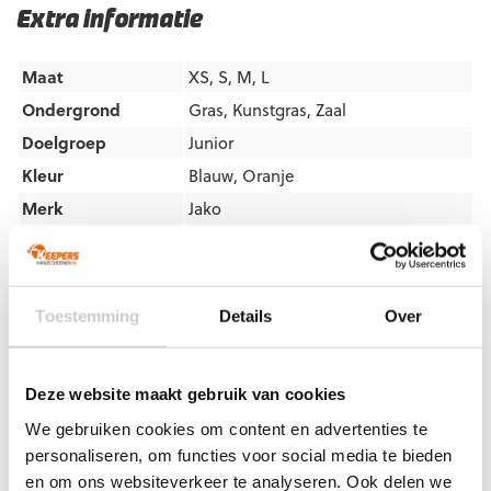
Extra informatie
Maat
XS, S, M, L
Ondergrond
Gras
,
Kunstgras
,
Zaal
Doelgroep
Junior
Kleur
Blauw
,
Oranje
Merk
Jako
Artikelnummers
Toestemming
Details
Over
EAN code
Eigenschappen
Let op!
Houd rekening met 1-2 werkdagen extra levertijd
4067633200760
Maat: XS
voor bedrukte artikelen.
Bedrukte artikelen kunnen wij helaas niet terugnemen.
4067633200777
Maat: S
Deze website maakt gebruik van cookies
4067633200784
Maat: M
Artikelnummer:
2776-434
Categorieën:
Jako
We gebruiken cookies om content en advertenties te
4067633200791
Maat: L
Keepersbescherming
,
Jako scheenbeschermers
,
personaliseren, om functies voor social media te bieden
Keepersbescherming
,
Nieuw
,
Scheenbeschermers
en om ons websiteverkeer te analyseren. Ook delen we