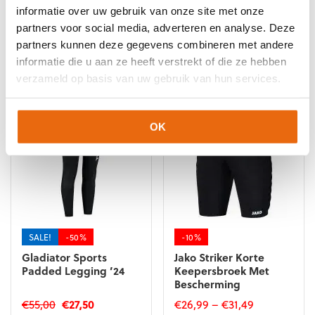
informatie over uw gebruik van onze site met onze
partners voor social media, adverteren en analyse. Deze
partners kunnen deze gegevens combineren met andere
informatie die u aan ze heeft verstrekt of die ze hebben
Gerelateerde producten
verzameld op basis van uw gebruik van hun services.
OK
SALE!
-50%
-10%
Gladiator Sports
Jako Striker Korte
Padded Legging ’24
Keepersbroek Met
Bescherming
Oorspronkelijke
Huidige
€
55,00
€
27,50
€
26,99
–
€
31,49