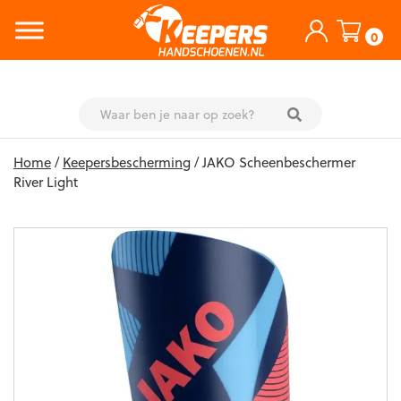
0
Skip
Home
/
Keepersbescherming
/ JAKO Scheenbeschermer
to
River Light
content