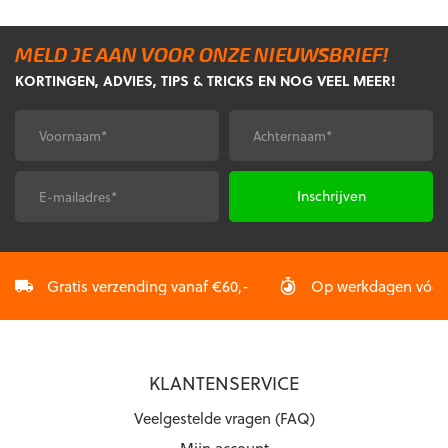
meerdere
meerdere
variaties.
variaties.
MELD JE AAN VOOR ONZE NIEUWSBRIEF!
Deze
Deze
KORTINGEN, ADVIES, TIPS & TRICKS EN NOG VEEL MEER!
optie
optie
kan
kan
gekozen
gekozen
Voornaam
Achternaam
*
*
worden
worden
op
op
de
de
E-
CAPTCHA
productpagina
productpagina
mailadres
*
Gratis verzending vanaf €60,-
Op werkdagen vóór 2
KLANTENSERVICE
Veelgestelde vragen (FAQ)
Mijn account