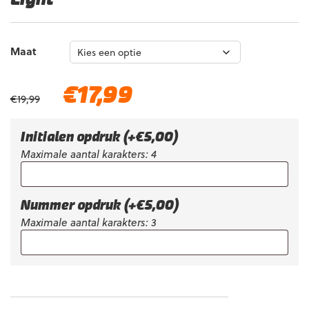
Maat
Oorspronkelijke
Huidige
€
17,99
€
19,99
prijs
prijs
was:
is:
€19,99.
€17,99.
Initialen opdruk
(+
€
5,00
)
Maximale aantal karakters: 4
Nummer opdruk
(+
€
5,00
)
Maximale aantal karakters: 3