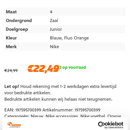
Maat
4
Ondergrond
Zaal
Doelgroep
Junior
Kleur
Blauw
,
Fluo Orange
Merk
Nike
Oorspronkelijke
Huidige
€
22,49
2 op voorraad
€
24,99
prijs
prijs
was:
is:
Let op!
€24,99.
Houd rekening met 1-2 werkdagen extra levertijd
€22,49.
voor bedrukte artikelen.
Bedrukte artikelen kunnen wij helaas niet terugnemen.
EAN:
197595700399
Artikelnummer:
197595700399
Categorieën:
Nieuw
,
Nike accessoires
,
Nike voetbal
,
Oranje
voetbal
,
Voetballen
,
Zaalvoetbal bal