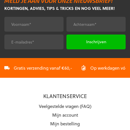
MELD JE AAN VOOR ONZE NIEUWSBRIEF!
Deze
KORTINGEN, ADVIES, TIPS & TRICKS EN NOG VEEL MEER!
optie
kan
gekozen
Voornaam
Achternaam
*
*
worden
op
de
E-
CAPTCHA
productpagina
mailadres
*
Gratis verzending vanaf €60,-
Op werkdagen vóór 2
KLANTENSERVICE
Veelgestelde vragen (FAQ)
Mijn account
Mijn bestelling