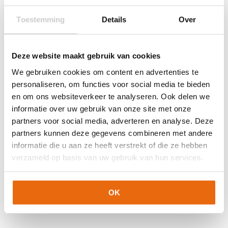
Toestemming
Details
Over
Gerelateerde producten
Deze website maakt gebruik van cookies
We gebruiken cookies om content en advertenties te
personaliseren, om functies voor social media te bieden
en om ons websiteverkeer te analyseren. Ook delen we
informatie over uw gebruik van onze site met onze
partners voor social media, adverteren en analyse. Deze
partners kunnen deze gegevens combineren met andere
informatie die u aan ze heeft verstrekt of die ze hebben
verzameld op basis van uw gebruik van hun services.
NIEUW!
-10%
-72%
Nike Mercurial Fade
Brambo Voetbal M1
Oorspronkelijke
Huidige
Oorspronkelijke
Huidige
€
24,99
€
22,49
€
89,99
€
25,00
OK
prijs
prijs
prijs
prijs
was:
is:
was:
is: