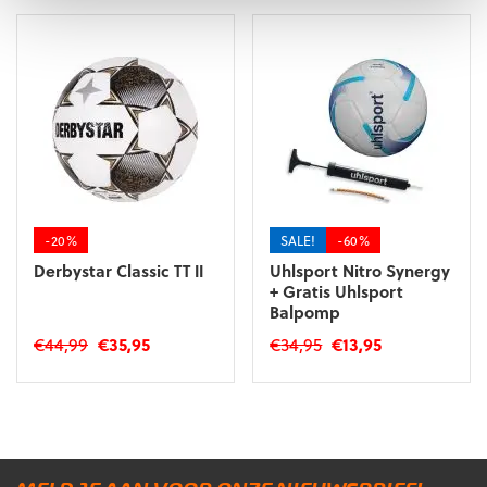
€24,99.
€22,49.
€89,99.
€25,00.
-20%
SALE!
-60%
Derbystar Classic TT II
Uhlsport Nitro Synergy
+ Gratis Uhlsport
Balpomp
Oorspronkelijke
Huidige
Oorspronkelijke
Huidige
€
44,99
€
35,95
€
34,95
€
13,95
prijs
prijs
prijs
prijs
Dit
was:
is:
was:
is:
product
€44,99.
€35,95.
€34,95.
€13,95.
heeft
meerdere
variaties.