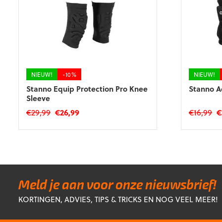
NIEUW!
-10%
NIEUW!
Stanno Equip Protection Pro Knee
Stanno A
Sleeve
Oorspronkelijke
Huidige
Oo
€
29,99
€
26,99
€
16,99
€
prijs
prijs
pr
Dit
Dit
was:
is:
wa
product
product
€29,99.
€26,99.
€1
heeft
heeft
meerdere
meerdere
variaties.
variaties.
Deze
Deze
Meld je aan voor onze nieuwsbrief!
optie
optie
KORTINGEN, ADVIES, TIPS & TRICKS EN NOG VEEL MEER!
kan
kan
gekozen
gekozen