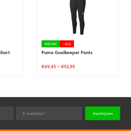
NIEUW!
-10%
Short
Puma Goalkeeper Pants
€
49,45
–
€
53,95
Dit
product
heeft
meerdere
variaties.
Deze
optie
E-
kan
*
mailadres
gekozen