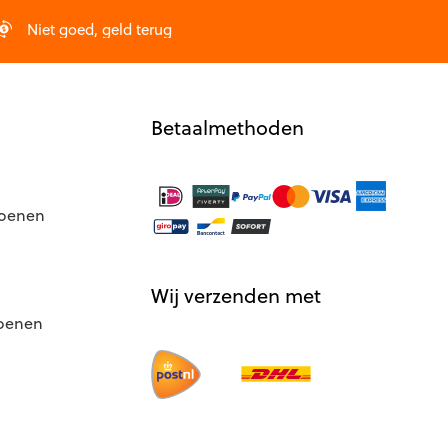
worden
op
Niet goed, geld terug
de
productpagina
Betaalmethoden
hoenen
Wij verzenden met
hoenen