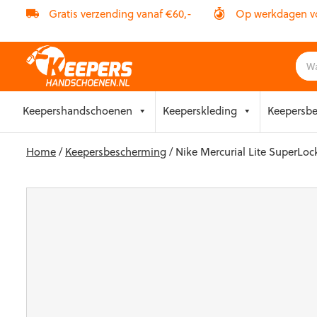
Gratis verzending vanaf €60,-
Op werkdagen vóó
Skip
Keepershandschoenen
Keeperskleding
Keepersb
to
content
Home
/
Keepersbescherming
/ Nike Mercurial Lite SuperLoc