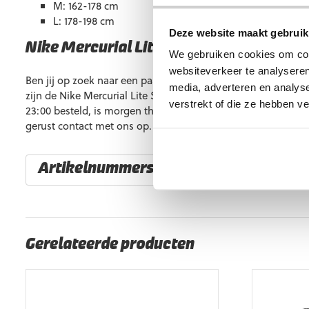
M: 162-178 cm
L: 178-198 cm
Deze website maakt gebruik
Nike Mercurial Lite SuperLock kopen?
We gebruiken cookies om cont
websiteverkeer te analyseren
Ben jij op zoek naar een paar scheenbeschermers met de p
media, adverteren en analys
zijn de Nike Mercurial Lite SuperLock scheenbeschermers ge
verstrekt of die ze hebben v
23:00 besteld, is morgen thuis. Wil je meer informatie on
gerust contact met ons op. Wij helpen je graag verder.
Artikelnummers
EAN code
Eigenschappen
Gerelateerde producten