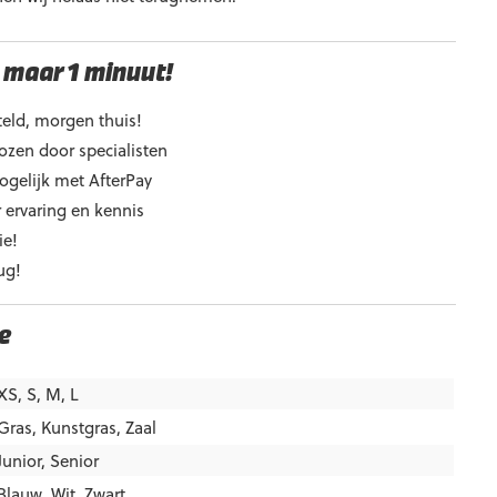
 maar 1 minuut!
eld, morgen thuis!
ozen door specialisten
ogelijk met AfterPay
 ervaring en kennis
ie!
ug!
e
XS, S, M, L
Gras
,
Kunstgras
,
Zaal
Junior
,
Senior
Blauw
,
Wit
,
Zwart