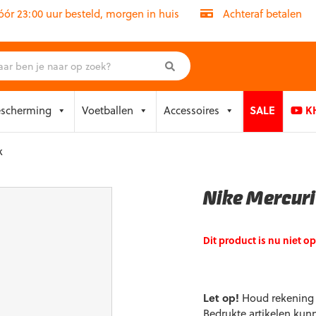
r 23:00 uur besteld, morgen in huis
Achteraf betalen
escherming
Voetballen
Accessoires
SALE
KH
k
Nike Mercuri
Dit product is nu niet o
Let op!
Houd rekening m
Bedrukte artikelen kun