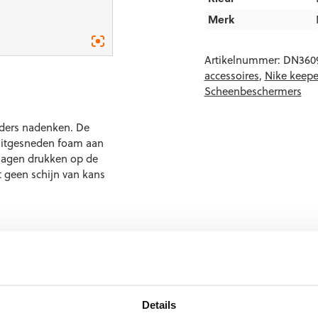
Merk
Artikelnummer:
DN360
accessoires
,
Nike keep
Scheenbeschermers
 anders nadenken. De
uitgesneden foam aan
lagen drukken op de
 geen schijn van kans
 t/m L. Om de juiste
Details