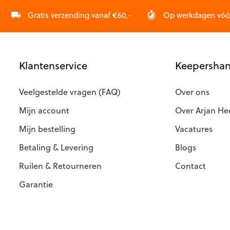
worden
worden
op
op
Gratis verzending vanaf €60,-
Op werkdagen vóór 
de
de
productpagina
productp
Klantenservice
Keepershan
Veelgestelde vragen (FAQ)
Over ons
Mijn account
Over Arjan He
Mijn bestelling
Vacatures
Betaling & Levering
Blogs
Ruilen & Retourneren
Contact
Garantie