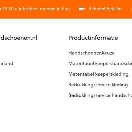
worden
op
23:00 uur besteld, morgen in huis
Achteraf betalen
de
agina
productpagina
dschoenen.nl
Productinformatie
Handschoenenkeuze
erland
Matentabel keepershandsc
Matentabel keeperskleding
Bedrukkingsservice kleding
Bedrukkingsservice handsc