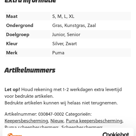
Extra informatie
Maat
S, M, L, XL
Ondergrond
Gras
,
Kunstgras
,
Zaal
Doelgroep
Junior
,
Senior
Kleur
Silver
,
Zwart
Merk
Puma
Artikelnummers
EAN code
Eigenschappen
Let op!
Houd rekening met 1-2 werkdagen extra levertijd
voor bedrukte artikelen.
Bedrukte artikelen kunnen wij helaas niet terugnemen.
Artikelnummer:
030847-0002
Categorieën:
Keepersbescherming
,
Nieuw
,
Puma keepersbescherming
,
Puma scheenbeschermers
,
Scheenbeschermers