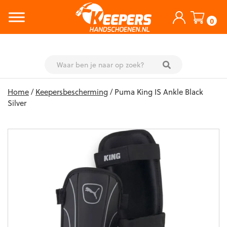
0
Skip
Home
/
Keepersbescherming
/ Puma King IS Ankle Black
to
Silver
content