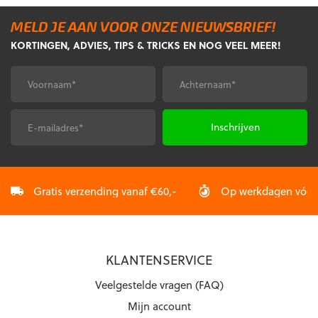
variaties.
variaties.
MELD JE AAN VOOR ONZE NIEUWSBRIEF!
Deze
Deze
KORTINGEN, ADVIES, TIPS & TRICKS EN NOG VEEL MEER!
optie
optie
kan
kan
gekozen
gekozen
Voornaam
Achternaam
*
*
worden
worden
op
op
de
de
E-
CAPTCHA
productpagina
productpagina
mailadres
*
Gratis verzending vanaf €60,-
Op werkdagen vóór 2
KLANTENSERVICE
Veelgestelde vragen (FAQ)
Mijn account