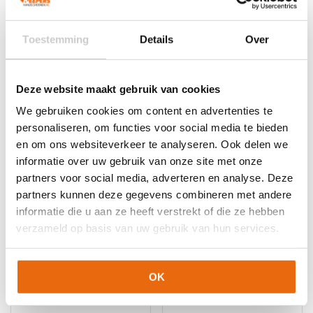
Toestemming
Details
Over
Gerelateerde producten
Deze website maakt gebruik van cookies
We gebruiken cookies om content en advertenties te
personaliseren, om functies voor social media te bieden
en om ons websiteverkeer te analyseren. Ook delen we
informatie over uw gebruik van onze site met onze
partners voor social media, adverteren en analyse. Deze
partners kunnen deze gegevens combineren met andere
informatie die u aan ze heeft verstrekt of die ze hebben
-10%
-10%
verzameld op basis van uw gebruik van hun services.
Jako Striker Lange
Stanno High Impact
Keepersbroek Met
Keeperssokken Wit
Bescherming
OK
Oorspronkelijke
Huidige
€
35,99
–
€
40,49
€
18,99
€
17,10
prijs
prijs
Dit
Dit