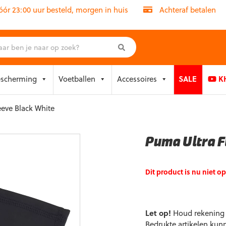
r 23:00 uur besteld, morgen in huis
Achteraf betalen
escherming
Voetballen
Accessoires
SALE
KH
eeve Black White
Puma Ultra F
Dit product is nu niet o
Let op!
Houd rekening m
Bedrukte artikelen kun