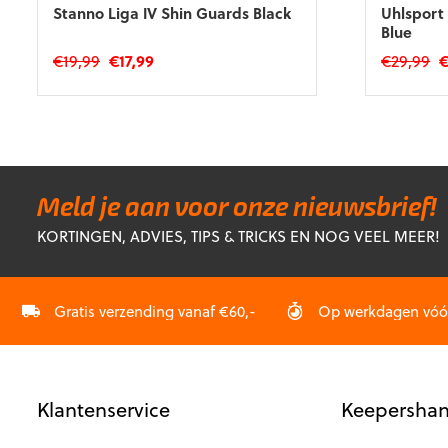
Stanno Liga IV Shin Guards Black
Uhlsport 
Blue
Oorspronkelijke
Huidige
O
€
19,99
€
17,99
€
29,99
prijs
prijs
pr
Dit
Dit
was:
is:
w
product
product
€19,99.
€17,99.
€
heeft
heeft
meerdere
meerdere
variaties.
variaties.
Deze
Deze
Meld je aan voor onze nieuwsbrief!
optie
optie
KORTINGEN, ADVIES, TIPS & TRICKS EN NOG VEEL MEER!
kan
kan
gekozen
gekozen
worden
worden
op
op
Gratis verzending vanaf €60,-
Op werkdagen vóór 
de
de
productpagina
productp
Klantenservice
Keepershan