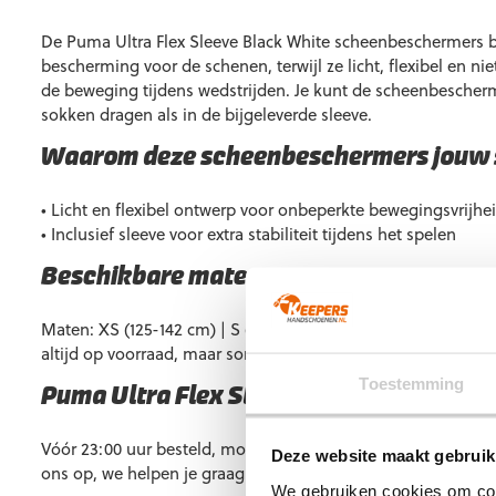
De Puma Ultra Flex Sleeve Black White scheenbeschermers
bescherming voor de schenen, terwijl ze licht, flexibel en ni
de beweging tijdens wedstrijden. Je kunt de scheenbescherm
sokken dragen als in de bijgeleverde sleeve.
Waarom deze scheenbeschermers jouw s
• Licht en flexibel ontwerp voor onbeperkte bewegingsvrijhe
• Inclusief sleeve voor extra stabiliteit tijdens het spelen
Beschikbare maten
Maten: XS (125-142 cm) | S (142-162 cm) | M (162-178 cm) | L (
altijd op voorraad, maar soms kan een maat tijdelijk uitverko
Toestemming
Puma Ultra Flex Sleeve Black White ko
Vóór 23:00 uur besteld, morgen al in huis. Heb je vragen? 
Deze website maakt gebruik
ons op, we helpen je graag verder.
We gebruiken cookies om cont