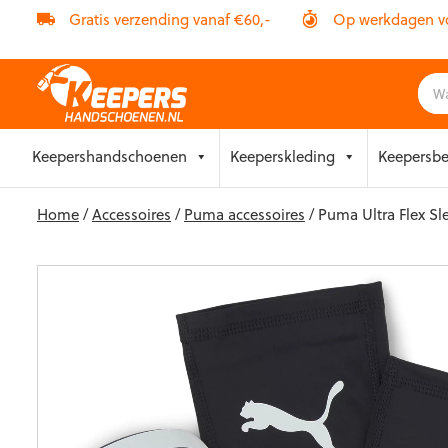
Gratis verzending vanaf €60,-
Op werkdagen vóó
Skip
Keepershandschoenen
Keeperskleding
Keepersb
to
content
Home
/
Accessoires
/
Puma accessoires
/ Puma Ultra Flex Sl