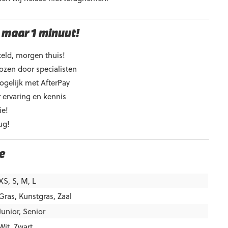
 maar 1 minuut!
eld, morgen thuis!
ozen door specialisten
ogelijk met AfterPay
 ervaring en kennis
ie!
ug!
e
XS, S, M, L
Gras
,
Kunstgras
,
Zaal
Junior
,
Senior
Wit
,
Zwart