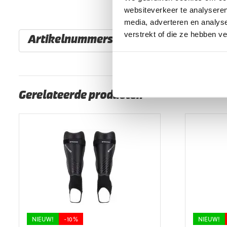
websiteverkeer te analyseren
media, adverteren en analys
verstrekt of die ze hebben v
Artikelnummers
EAN code
Eigenschappen
Gerelateerde producten
NIEUW!
-10%
NIEUW!