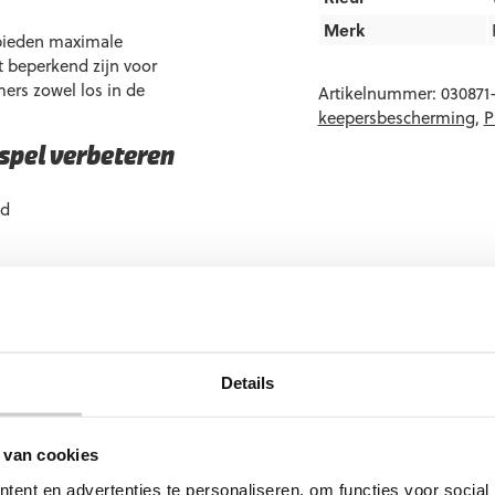
Merk
 bieden maximale
et beperkend zijn voor
ers zowel los in de
Artikelnummer:
030871
keepersbescherming
,
P
pel verbeteren
id
178-198 cm). Vrijwel
cht zijn.
Details
pen?
Neem gerust contact met
 van cookies
ent en advertenties te personaliseren, om functies voor social