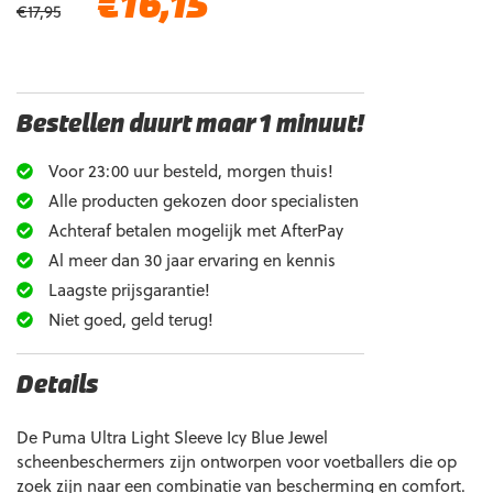
€
16,15
€
17,95
prijs
prijs
was:
is:
€17,95.
€16,15.
Bestellen duurt maar 1 minuut!
Voor 23:00 uur besteld, morgen thuis!
Alle producten gekozen door specialisten
Achteraf betalen mogelijk met AfterPay
Al meer dan 30 jaar ervaring en kennis
Laagste prijsgarantie!
Niet goed, geld terug!
Details
De Puma Ultra Light Sleeve Icy Blue Jewel
scheenbeschermers zijn ontworpen voor voetballers die op
zoek zijn naar een combinatie van bescherming en comfort.