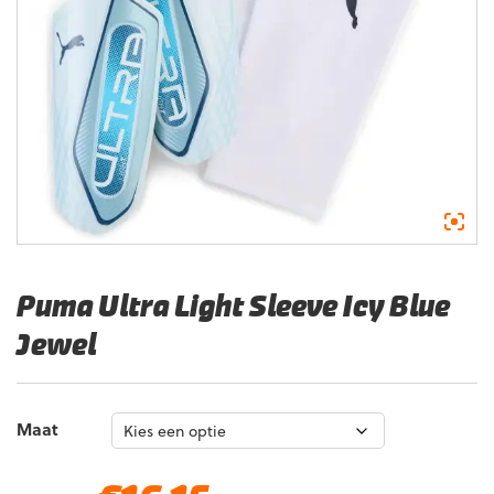
Puma Ultra Light Sleeve Icy Blue
Jewel
Maat
Oorspronkelijke
Huidige