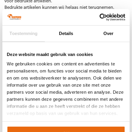
voor bedrukte artikelen.
Bedrukte artikelen kunnen wij helaas niet terugnemen.
4069161841217
Maat: S
4069161841255
Maat: M
Artikelnummer:
030989-08
Categorieën:
Nieuw
,
Puma
4069161841248
Maat: L
keepersbescherming
,
Puma scheenbeschermers
,
Scheenbeschermers
Toestemming
Details
Over
Deze website maakt gebruik van cookies
Gerelateerde producten
We gebruiken cookies om content en advertenties te
personaliseren, om functies voor social media te bieden
en om ons websiteverkeer te analyseren. Ook delen we
informatie over uw gebruik van onze site met onze
partners voor social media, adverteren en analyse. Deze
partners kunnen deze gegevens combineren met andere
informatie die u aan ze heeft verstrekt of die ze hebben
verzameld op basis van uw gebruik van hun services.