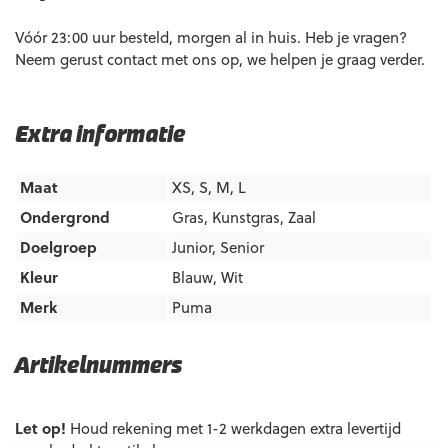
Vóór 23:00 uur besteld, morgen al in huis. Heb je vragen?
Neem gerust contact met ons op, we helpen je graag verder.
Extra informatie
Maat
XS, S, M, L
Ondergrond
Gras
,
Kunstgras
,
Zaal
Doelgroep
Junior
,
Senior
Kleur
Blauw
,
Wit
Merk
Puma
Artikelnummers
EAN code
Eigenschappen
Let op!
Houd rekening met 1-2 werkdagen extra levertijd
4069161841231
Maat: XS