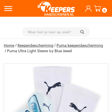
0
Skip
Home
/
Keepersbescherming
/
Puma keepersbescherming
to
/ Puma Ultra Light Sleeve Icy Blue Jewel
content