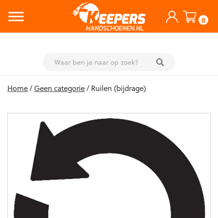
0
Skip
Home
/
Geen categorie
/ Ruilen (bijdrage)
to
content