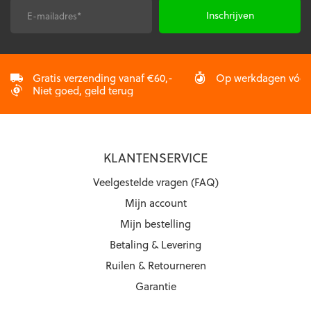
E-
CAPTCHA
mailadres
*
Gratis verzending vanaf €60,-
Op werkdagen vóór 2
Niet goed, geld terug
KLANTENSERVICE
Veelgestelde vragen (FAQ)
Mijn account
Mijn bestelling
Betaling & Levering
Ruilen & Retourneren
Garantie