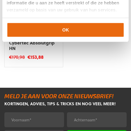
informatie die u aan ze heeft verstrekt of die ze hebben
verzameld op basis van uw gebruik van hun services.
COMBIDEAL!
-10%
OK
Uhlsport Combideal
Super Resist+ HN & FM
Cybertec Absolutgrip
HN
Oorspronkelijke
Huidige
€
170,98
€
153,88
prijs
prijs
was:
is:
€170,98.
€153,88.
MELD JE AAN VOOR ONZE NIEUWSBRIEF!
KORTINGEN, ADVIES, TIPS & TRICKS EN NOG VEEL MEER!
Voornaam
Achternaam
*
*