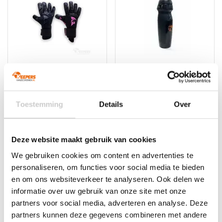
COMBIDEAL!
-28%
-23%
Gladiator Sports
Keepersbidon – 500ml
Combideal Pango & TC
2.0
Toestemming
Details
Over
Oorspronkelijke
Huidige
Oorspronkelijke
Huidige
€
116,90
€
105,21
€
12,95
€
9,95
prijs
prijs
prijs
prijs
Deze website maakt gebruik van cookies
was:
is:
was:
is:
€116,90.
€105,21.
€12,95.
€9,95.
We gebruiken cookies om content en advertenties te
personaliseren, om functies voor social media te bieden
en om ons websiteverkeer te analyseren. Ook delen we
informatie over uw gebruik van onze site met onze
partners voor social media, adverteren en analyse. Deze
partners kunnen deze gegevens combineren met andere