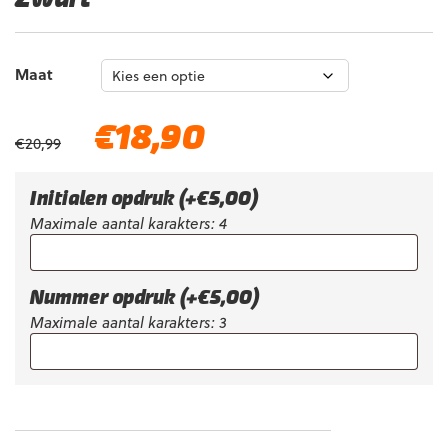
Maat
Oorspronkelijke
Huidige
€
18,90
€
20,99
prijs
prijs
was:
is:
€20,99.
€18,90.
Initialen opdruk
(+
€
5,00
)
Maximale aantal karakters: 4
Nummer opdruk
(+
€
5,00
)
Maximale aantal karakters: 3