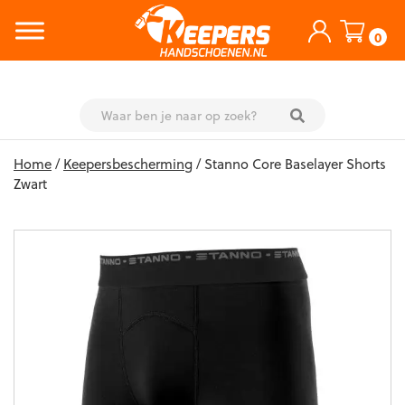
0
Skip
Home
/
Keepersbescherming
/ Stanno Core Baselayer Shorts
to
Zwart
content