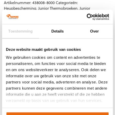
8720851115532
Maat: S
Artikelnummer:
438008-8000
Categorieën:
8720851115549
Maat: M
Heupbescherming
,
Junior Thermobroeken
,
Junior
Thermokleding
,
Keeper onderkleding
,
Keepersbescherming
,
8720851115556
Maat: L
Keeperskleding
,
Kinderen
,
Nieuw
,
Senior Onderkleding
,
8720851115570
Maat: XXL
Senior Thermobroeken
,
Senior Thermokleding
,
Stanno
keepersbescherming
,
Stanno keeperskleding
,
Thermokleding
Toestemming
Details
Over
Deze website maakt gebruik van cookies
We gebruiken cookies om content en advertenties te
Gerelateerde producten
personaliseren, om functies voor social media te bieden
en om ons websiteverkeer te analyseren. Ook delen we
informatie over uw gebruik van onze site met onze
partners voor social media, adverteren en analyse. Deze
partners kunnen deze gegevens combineren met andere
informatie die u aan ze heeft verstrekt of die ze hebben
verzameld op basis van uw gebruik van hun services.