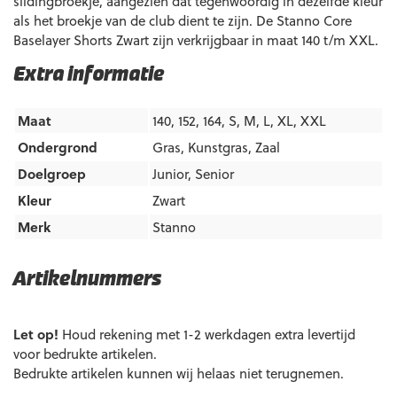
slidingbroekje, aangezien dat tegenwoordig in dezelfde kleur
als het broekje van de club dient te zijn. De Stanno Core
Baselayer Shorts Zwart zijn verkrijgbaar in maat 140 t/m XXL.
Extra informatie
Maat
140, 152, 164, S, M, L, XL, XXL
Ondergrond
Gras
,
Kunstgras
,
Zaal
Doelgroep
Junior
,
Senior
Kleur
Zwart
Merk
Stanno
Artikelnummers
EAN code
Eigenschappen
Let op!
Houd rekening met 1-2 werkdagen extra levertijd
8720851115501
Maat: 140
voor bedrukte artikelen.
Bedrukte artikelen kunnen wij helaas niet terugnemen.
8720851115525
Maat: 164