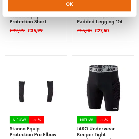
OK
NIEUW!
-10%
SALE!
-50%
Stanno Equip
Gladiator Sports
Protection Short
Padded Legging ’24
Oorspronkelijke
Huidige
Oorspronkelijke
Huidige
€
39,99
€
35,99
€
55,00
€
27,50
prijs
prijs
prijs
prijs
Dit
Dit
was:
is:
was:
is:
product
product
€39,99.
€35,99.
€55,00.
€27,50.
heeft
heeft
meerdere
meerdere
variaties.
variaties.
Deze
Deze
optie
optie
kan
kan
gekozen
gekozen
worden
worden
op
op
de
de
NIEUW!
-10%
NIEUW!
-15%
productpagina
productpagina
Stanno Equip
JAKO Underwear
Protection Pro Elbow
Keeper Tight