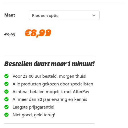
Maat
Oorspronkelijke
Huidige
€
8,99
€
9,99
prijs
prijs
was:
is:
€9,99.
€8,99.
Bestellen duurt maar 1 minuut!
Voor 23:00 uur besteld, morgen thuis!
Alle producten gekozen door specialisten
Achteraf betalen mogelijk met AfterPay
Al meer dan 30 jaar ervaring en kennis
Laagste prijsgarantie!
Niet goed, geld terug!