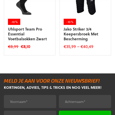
gekozen
gekozen
worden
worden
op
op
de
de
-10%
-10%
productpagina
productpagina
Uhlsport Team Pro
Jako Striker 3/4
Essential
Keepersbroek Met
Voetbalsokken Zwart
Bescherming
Oorspronkelijke
Huidige
€
8,99
€
8,10
€
35,99
–
€
40,49
prijs
prijs
Dit
Dit
was:
is:
product
product
€8,99.
€8,10.
heeft
heeft
meerdere
meerdere
variaties.
variaties.
MELD JE AAN VOOR ONZE NIEUWSBRIEF!
Deze
Deze
KORTINGEN, ADVIES, TIPS & TRICKS EN NOG VEEL MEER!
optie
optie
kan
kan
gekozen
gekozen
Voornaam
Achternaam
*
*
worden
worden
op
op