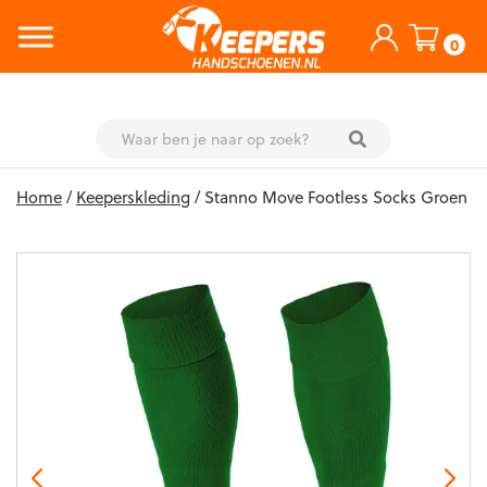
0
Skip
Home
/
Keeperskleding
/ Stanno Move Footless Socks Groen
to
content