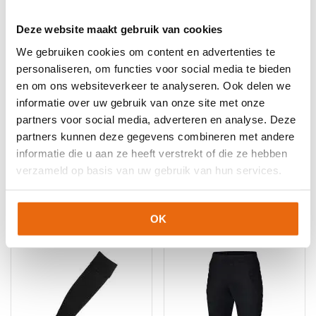
Deze website maakt gebruik van cookies
We gebruiken cookies om content en advertenties te
personaliseren, om functies voor social media te bieden
en om ons websiteverkeer te analyseren. Ook delen we
informatie over uw gebruik van onze site met onze
-10%
-10%
partners voor social media, adverteren en analyse. Deze
partners kunnen deze gegevens combineren met andere
Gladiator Sports
Gladiator Sports Body
Goalkeeper Pants
Protection
informatie die u aan ze heeft verstrekt of die ze hebben
Oorspronkelijke
Huidige
Oorspronkelijke
Huidige
verzameld op basis van uw gebruik van hun services.
€
34,95
€
31,46
€
59,95
€
53,96
prijs
prijs
prijs
prijs
Dit
Dit
was:
is:
was:
is:
product
product
€34,95.
€31,46.
€59,95.
€53,96.
OK
heeft
heeft
meerdere
meerdere
variaties.
variaties.
Deze
Deze
optie
optie
kan
kan