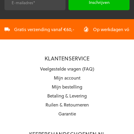
de
de
E-
CAPTCHA
productpagina
productpagina
mailadres
*
Gratis verzending vanaf €60,-
Op werkdagen vóór 2
KLANTENSERVICE
Veelgestelde vragen (FAQ)
Mijn account
Mijn bestelling
Betaling & Levering
Ruilen & Retourneren
Garantie
KEEPERSHANDSCHOENEN.NL