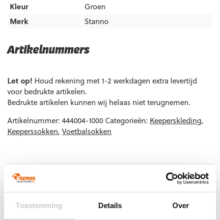
Kleur
Groen
Merk
Stanno
Artikelnummers
EAN code
Eigenschappen
Let op!
Houd rekening met 1-2 werkdagen extra levertijd
8720851230402
Maat: Junior
voor bedrukte artikelen.
Bedrukte artikelen kunnen wij helaas niet terugnemen.
8720851230419
Maat: Senior
Artikelnummer:
444004-1000
Categorieën:
Keeperskleding
,
Keeperssokken
,
Voetbalsokken
Gerelateerde producten
Toestemming
Details
Over