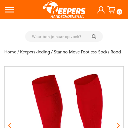
0
Skip
Home
/
Keeperskleding
/ Stanno Move Footless Socks Rood
to
content