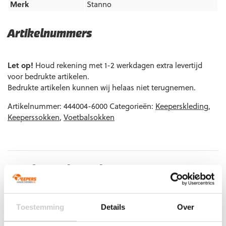
Merk
Stanno
Artikelnummers
EAN code
Eigenschappen
Let op!
Houd rekening met 1-2 werkdagen extra levertijd
8718726914045
Maat: Junior
voor bedrukte artikelen.
Bedrukte artikelen kunnen wij helaas niet terugnemen.
8718726914052
Maat: Senior
Artikelnummer:
444004-6000
Categorieën:
Keeperskleding
,
Keeperssokken
,
Voetbalsokken
Gerelateerde producten
Toestemming
Details
Over