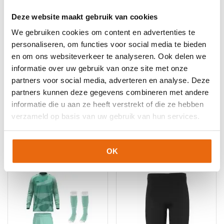
Deze website maakt gebruik van cookies
We gebruiken cookies om content en advertenties te
personaliseren, om functies voor social media te bieden
en om ons websiteverkeer te analyseren. Ook delen we
-10%
NIEUW!
-15%
informatie over uw gebruik van onze site met onze
Uhlsport Team Pro
Jako River
partners voor social media, adverteren en analyse. Deze
Essential
Keeperstenue Zwart
partners kunnen deze gegevens combineren met andere
Voetbalsokken Wit
informatie die u aan ze heeft verstrekt of die ze hebben
Oorspronkelijke
Huidige
Oorspronkelijke
Huidige
€
8,99
€
8,10
€
66,97
€
56,92
verzameld op basis van uw gebruik van hun services.
prijs
prijs
prijs
prijs
Dit
Dit
was:
is:
was:
is:
product
product
€8,99.
€8,10.
€66,97.
€56,92.
heeft
heeft
OK
meerdere
meerdere
variaties.
variaties.
Deze
Deze
optie
optie
kan
kan
gekozen
gekozen