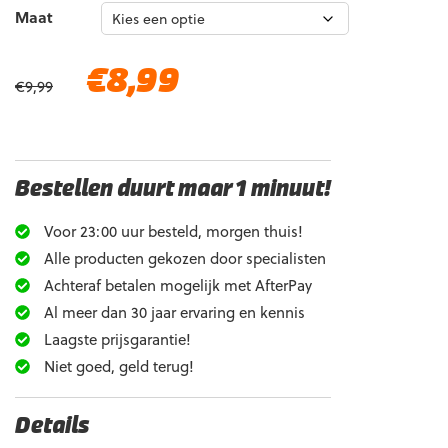
Maat
Oorspronkelijke
Huidige
€
8,99
€
9,99
prijs
prijs
was:
is:
€9,99.
€8,99.
Bestellen duurt maar 1 minuut!
Voor 23:00 uur besteld, morgen thuis!
Alle producten gekozen door specialisten
Achteraf betalen mogelijk met AfterPay
Al meer dan 30 jaar ervaring en kennis
Laagste prijsgarantie!
Niet goed, geld terug!
Details