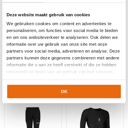
Deze website maakt gebruik van cookies
We gebruiken cookies om content en advertenties te
personaliseren, om functies voor social media te bieden
en om ons websiteverkeer te analyseren. Ook delen we
informatie over uw gebruik van onze site met onze
SALE!
-50%
-10%
partners voor social media, adverteren en analyse. Deze
Gladiator Sports 3/4
Uhlsport Anatomic 3/4
partners kunnen deze gegevens combineren met andere
Pants
Keepersbroek Met
informatie die u aan ze heeft verstrekt of die ze hebben
Bescherming
verzameld op basis van uw gebruik van hun services.
Oorspronkelijke
Huidige
€
59,95
€
29,95
€
31,49
–
€
36,49
prijs
prijs
Dit
Dit
was:
is:
product
product
OK
€59,95.
€29,95.
heeft
heeft
meerdere
meerdere
variaties.
variaties.
Deze
Deze
optie
optie
kan
kan