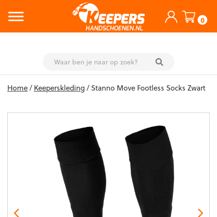
0
Skip
Home
/
Keeperskleding
/ Stanno Move Footless Socks Zwart
to
content