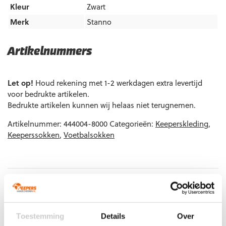
Kleur
Zwart
Merk
Stanno
Artikelnummers
EAN code
Eigenschappen
Let op!
Houd rekening met 1-2 werkdagen extra levertijd
8718726914083
Maat: Junior
voor bedrukte artikelen.
Bedrukte artikelen kunnen wij helaas niet terugnemen.
8718726914090
Maat: Senior
Artikelnummer:
444004-8000
Categorieën:
Keeperskleding
,
Keeperssokken
,
Voetbalsokken
Gerelateerde producten
Toestemming
Details
Over