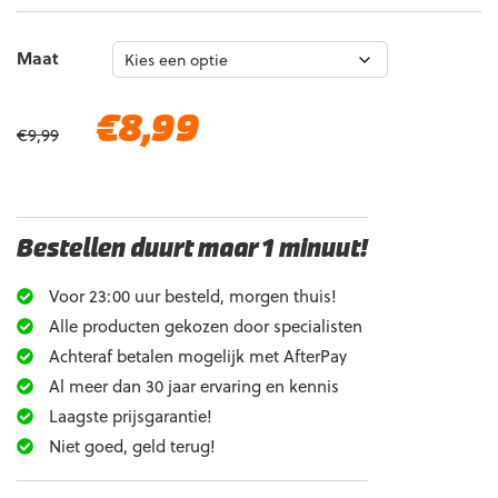
Maat
Oorspronkelijke
Huidige
€
8,99
€
9,99
prijs
prijs
was:
is:
€9,99.
€8,99.
Bestellen duurt maar 1 minuut!
Voor 23:00 uur besteld, morgen thuis!
Alle producten gekozen door specialisten
Achteraf betalen mogelijk met AfterPay
Al meer dan 30 jaar ervaring en kennis
Laagste prijsgarantie!
Niet goed, geld terug!