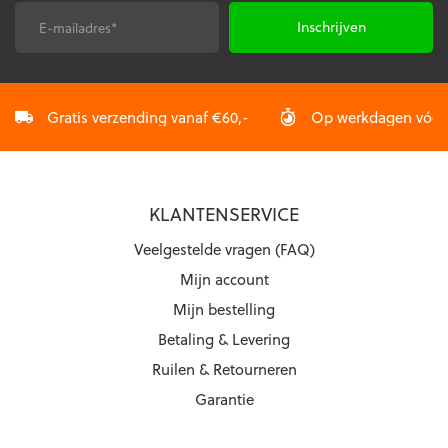
op
op
de
de
E-
CAPTCHA
productpagina
productpagina
mailadres
*
Gratis verzending vanaf €60,-
Op werkdagen vóór 2
KLANTENSERVICE
Veelgestelde vragen (FAQ)
Mijn account
Mijn bestelling
Betaling & Levering
Ruilen & Retourneren
Garantie