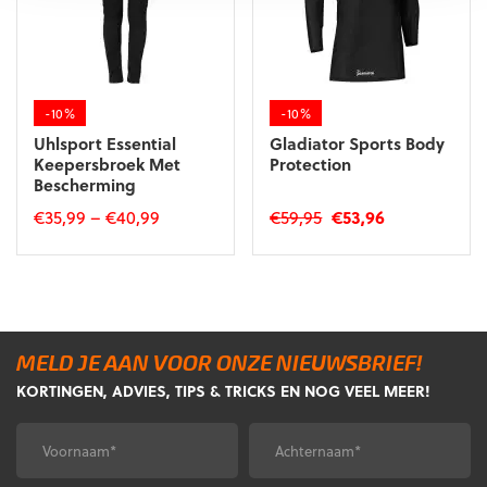
gekozen
gekozen
worden
worden
op
op
de
de
-10%
-10%
productpagina
productpagina
Uhlsport Essential
Gladiator Sports Body
Keepersbroek Met
Protection
Bescherming
Oorspronkelijke
Huidige
€
35,99
–
€
40,99
€
59,95
€
53,96
prijs
prijs
Dit
Dit
was:
is:
product
product
€59,95.
€53,96.
heeft
heeft
meerdere
meerdere
variaties.
variaties.
MELD JE AAN VOOR ONZE NIEUWSBRIEF!
Deze
Deze
KORTINGEN, ADVIES, TIPS & TRICKS EN NOG VEEL MEER!
optie
optie
kan
kan
gekozen
gekozen
Voornaam
Achternaam
*
*
worden
worden