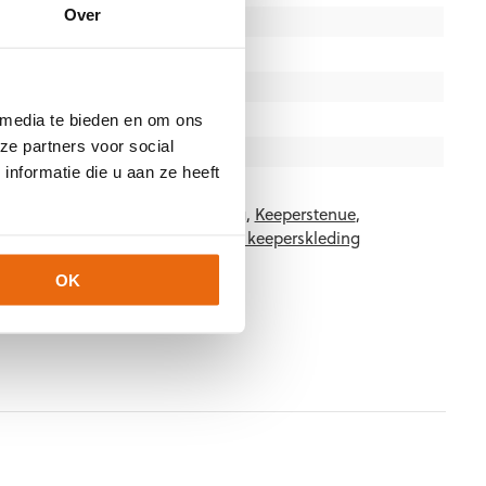
Over
140, 152, 164, S, M, L, XL, XXL
Gras
,
Kunstgras
,
Zaal
Junior
,
Senior
Groen
,
Zwart
 media te bieden en om ons
ze partners voor social
Stanno
nformatie die u aan ze heeft
1800
Categorieën:
Keeperskleding
,
Keeperstenue
,
euw
,
Senior Keeperstenue
,
Stanno keeperskleding
OK