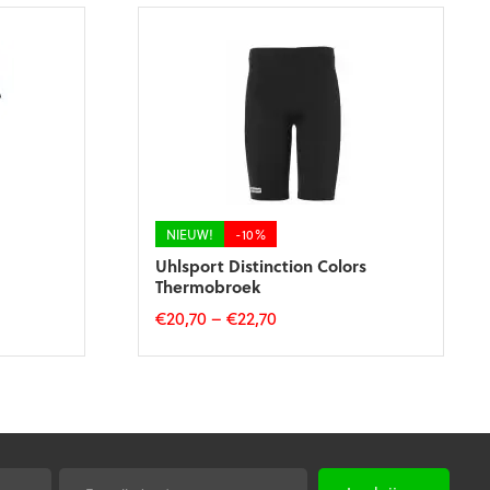
NIEUW!
-10%
Uhlsport Distinction Colors
Thermobroek
€
20,70
–
€
22,70
Dit
product
heeft
meerdere
variaties.
Deze