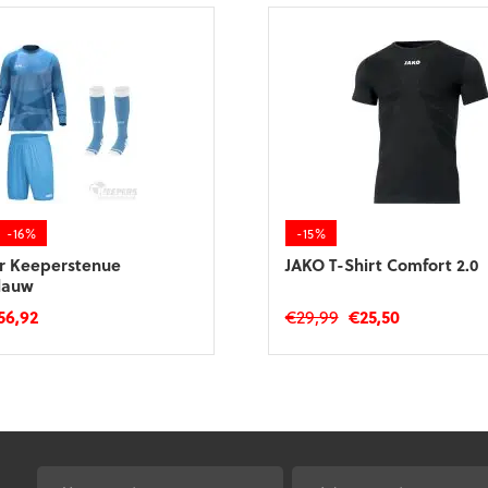
-16%
-15%
er Keeperstenue
JAKO T-Shirt Comfort 2.0
lauw
rspronkelijke
Huidige
Oorspronkelijke
Huidige
56,92
€
29,99
€
25,50
js
prijs
prijs
prijs
Dit
s:
is:
was:
is:
product
7,97.
€56,92.
€29,99.
€25,50.
heeft
meerdere
variaties.
Deze