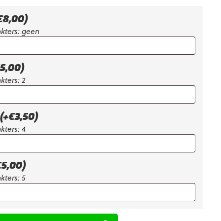
is:
€73,91.
€
8,00
)
kters: geen
5,00
)
kters: 2
(+
€
3,50
)
kters: 4
€
5,00
)
kters: 5