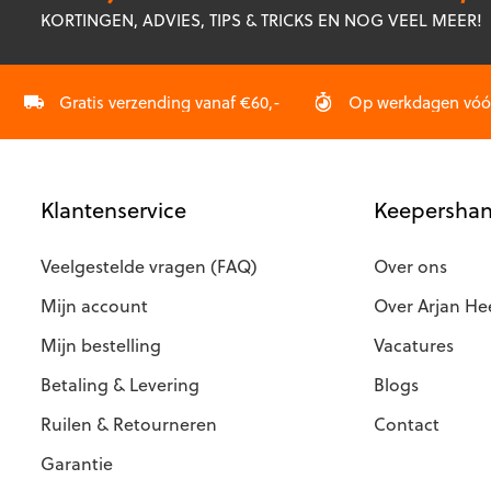
optie
optie
KORTINGEN, ADVIES, TIPS & TRICKS EN NOG VEEL MEER!
kan
kan
gekozen
gekozen
worden
worden
op
op
Gratis verzending vanaf €60,-
Op werkdagen vóór 
de
de
productpagina
productp
Klantenservice
Keepershan
Veelgestelde vragen (FAQ)
Over ons
Mijn account
Over Arjan He
Mijn bestelling
Vacatures
Betaling & Levering
Blogs
Ruilen & Retourneren
Contact
Garantie