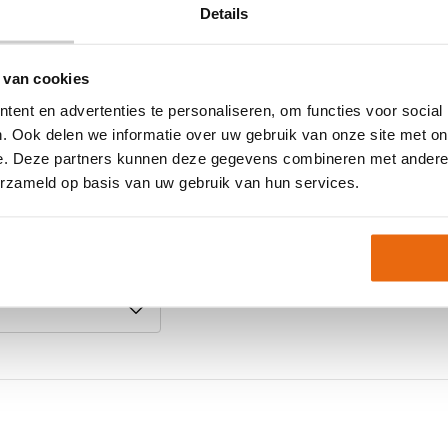
vrijheid
Details
Maat
Ondergrond
Doelgroep
 van cookies
Kleur
ent en advertenties te personaliseren, om functies voor social
. Ook delen we informatie over uw gebruik van onze site met on
itverkocht zijn.
Merk
e. Deze partners kunnen deze gegevens combineren met andere i
 kopen?
erzameld op basis van uw gebruik van hun services.
Artikelnummer:
410017-
Keeperstenue kind
,
Ni
Neem gerust contact met