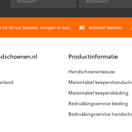
optie
*
*
Voornaam
Achternaam
kan
gekozen
CAPTCHA
worden
op
23:00 uur besteld, morgen in huis
Achteraf betalen
de
agina
productpagina
dschoenen.nl
Productinformatie
Handschoenenkeuze
erland
Matentabel keepershandsc
Matentabel keeperskleding
Bedrukkingsservice kleding
Bedrukkingsservice handsc