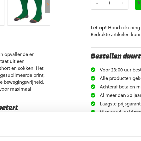
T
Let op!
Houd rekening m
Bedrukte artikelen kun
en opvallende en
Bestellen duurt
taat uit een
short en sokken. Het
Voor 23:00 uur best
 gesublimeerde print,
Alle producten gek
le bewegingsvrijheid.
Achteraf betalen m
 voor maximaal
Al meer dan 30 jaar
Laagste prijsgarant
betert
Niet goed, geld ter
Extra informati