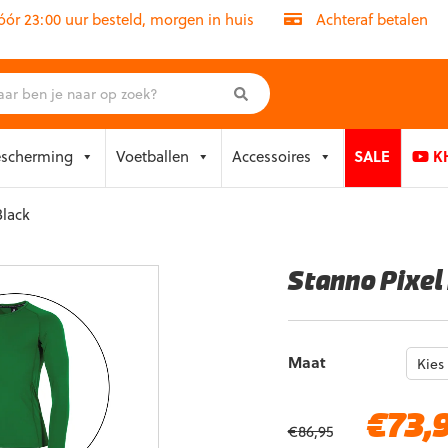
r 23:00 uur besteld, morgen in huis
Achteraf betalen
escherming
Voetballen
Accessoires
SALE
KH
Black
Stanno Pixel
Maat
Oorspronkelijke
€
73,
€
86,95
prijs