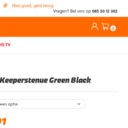
Niet goed, geld terug
Vragen? Bel ons op
085 20 12 302
0
S TV
 Keeperstenue Green Black
Huidige
91
prijs