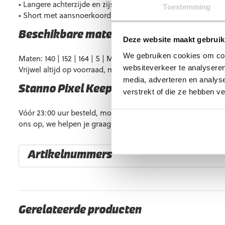
• Langere achterzijde en zijsplitten voor optimale bewegings
Toestemming
• Short met aansnoerkoord voor een verstelbare pasvorm
Beschikbare maten
Deze website maakt gebruik
We gebruiken cookies om cont
Maten: 140 | 152 | 164 | S | M | L | XL | XXL.
websiteverkeer te analyseren
Vrijwel altijd op voorraad, maar soms kan een maat tijdelijk u
media, adverteren en analys
Stanno Pixel Keeperstenue Green Black
verstrekt of die ze hebben v
Vóór 23:00 uur besteld, morgen al in huis. Heb je vragen? 
ons op, we helpen je graag verder.
Artikelnummers
EAN code
Eigenschappen
8720989806395
Maat: 140
8720989806401
Maat: 152
Gerelateerde producten
8720989806418
Maat: 164