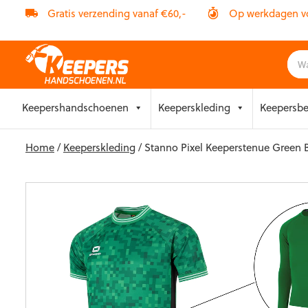
Gratis verzending vanaf €60,-
Op werkdagen vóó
Skip
Keepershandschoenen
Keeperskleding
Keepersb
to
content
Home
/
Keeperskleding
/ Stanno Pixel Keeperstenue Green 