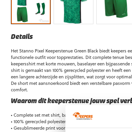
Details
Het Stanno Pixel Keeperstenue Green Black biedt keepers e
functionele outfit voor topprestaties. Dit complete tenue bes
keepersshirt met korte mouwen, baselayer een bijpassende 
shirt is gemaakt van 100% gerecycled polyester en heeft een
een langere achterzijde en zijsplitten, wat zorgt voor optima
De short met aansnoerkoord biedt een verstelbare pasvorm
comfort.
Waarom dit keeperstenue jouw spel ver
• Complete set met shirt, baselayer, short en sokken
• 100% gerecycled polyester, duurzaam en ademend
• Gesublimeerde print voor een moderne look