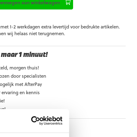
oevoegen aan winkelwagen
et 1-2 werkdagen extra levertijd voor bedrukte artikelen.
nen wij helaas niet terugnemen.
 maar 1 minuut!
eld, morgen thuis!
ozen door specialisten
ogelijk met AfterPay
 ervaring en kennis
ie!
ug!
e