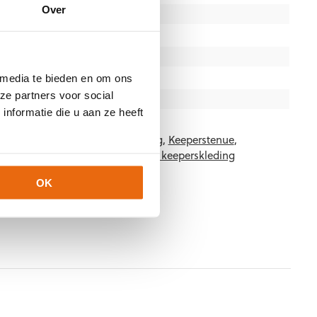
Over
140, 152, 164, S, M, L, XL, XXL
Gras
,
Kunstgras
,
Zaal
Junior
,
Senior
Rood
,
Zwart
 media te bieden en om ons
ze partners voor social
Stanno
nformatie die u aan ze heeft
-6800
Categorieën:
Keeperskleding
,
Keeperstenue
,
euw
,
Senior Keeperstenue
,
Stanno keeperskleding
OK