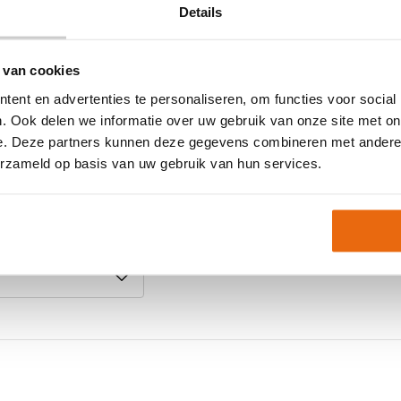
vrijheid
Details
Maat
Ondergrond
Doelgroep
 van cookies
Kleur
ent en advertenties te personaliseren, om functies voor social
. Ook delen we informatie over uw gebruik van onze site met on
itverkocht zijn.
Merk
e. Deze partners kunnen deze gegevens combineren met andere i
open?
erzameld op basis van uw gebruik van hun services.
Artikelnummer:
410017
Keeperstenue kind
,
Ni
Neem gerust contact met