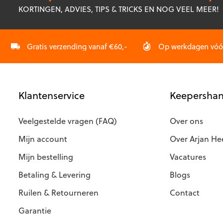
optie
optie
KORTINGEN, ADVIES, TIPS & TRICKS EN NOG VEEL MEER!
kan
kan
gekozen
gekozen
worden
worden
op
op
Gratis verzending vanaf €60,-
Op werkdagen vóór 
de
de
productpagina
productp
Klantenservice
Keepershan
Veelgestelde vragen (FAQ)
Over ons
Mijn account
Over Arjan He
Mijn bestelling
Vacatures
Betaling & Levering
Blogs
Ruilen & Retourneren
Contact
Garantie