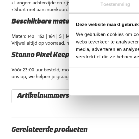
• Langere achterzijde en zijsplitten voor optimale bewegings
Toestemming
• Short met aansnoerkoord voor een verstelbare pasvorm
Beschikbare maten
Deze website maakt gebruik
We gebruiken cookies om cont
Maten: 140 | 152 | 164 | S | M | L | XL | XXL.
websiteverkeer te analyseren
Vrijwel altijd op voorraad, maar soms kan een maat tijdelijk u
media, adverteren en analys
Stanno Pixel Keeperstenue Red Black k
verstrekt of die ze hebben v
Vóór 23:00 uur besteld, morgen al in huis. Heb je vragen? 
ons op, we helpen je graag verder.
Artikelnummers
EAN code
Eigenschappen
8720989806319
Maat: 140
8720989806326
Maat: 152
Gerelateerde producten
8720989806340
Maat: S