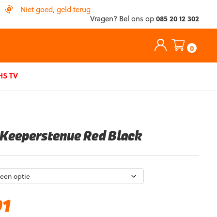
Niet goed, geld terug
Vragen? Bel ons op
085 20 12 302
0
S TV
 Keeperstenue Red Black
Huidige
91
prijs