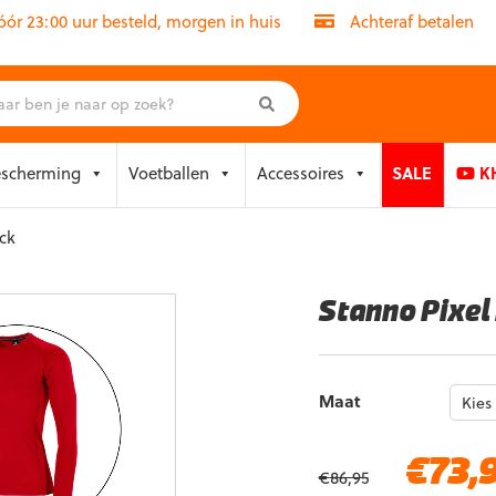
r 23:00 uur besteld, morgen in huis
Achteraf betalen
escherming
Voetballen
Accessoires
SALE
KH
ck
Stanno Pixel
Maat
Oorspronkelijke
€
73,
€
86,95
prijs