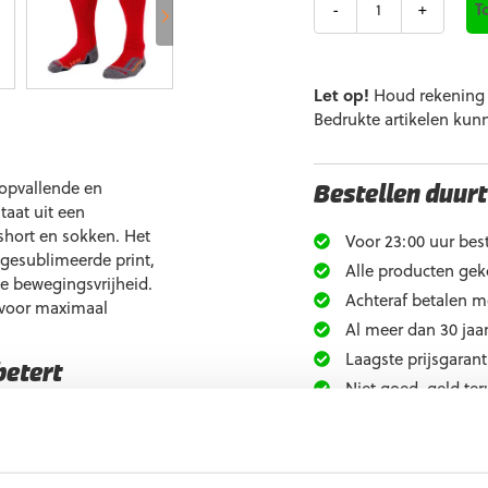
T
Let op!
Houd rekening m
Bedrukte artikelen kun
 opvallende en
Bestellen duurt
taat uit een
short en sokken. Het
Voor 23:00 uur best
 gesublimeerde print,
Alle producten gek
le bewegingsvrijheid.
Achteraf betalen m
 voor maximaal
Al meer dan 30 jaar
Laagste prijsgarant
betert
Niet goed, geld ter
Extra informati