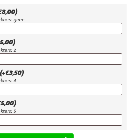
is:
€73,91.
€
8,00
)
kters: geen
5,00
)
kters: 2
(+
€
3,50
)
kters: 4
€
5,00
)
kters: 5