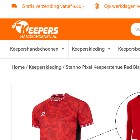
Gratis verzending vanaf €60,-
Op werkdagen vóó
Skip
Keepershandschoenen
Keeperskleding
Keepersb
to
content
Home
/
Keeperskleding
/ Stanno Pixel Keeperstenue Red Bla