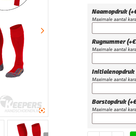
was:
€86,95.
Naamopdruk
(+
Maximale aantal kara
Rugnummer
(+
€
Maximale aantal kara
Initialenopdruk
Maximale aantal kara
Borstopdruk
(+
Maximale aantal kara
Aantal