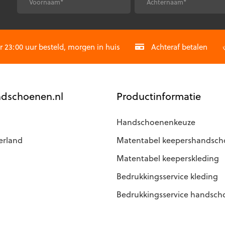
optie
*
*
Voornaam
Achternaam
kan
gekozen
CAPTCHA
worden
op
23:00 uur besteld, morgen in huis
Achteraf betalen
de
agina
productpagina
dschoenen.nl
Productinformatie
Handschoenenkeuze
erland
Matentabel keepershandsc
Matentabel keeperskleding
Bedrukkingsservice kleding
Bedrukkingsservice handsc