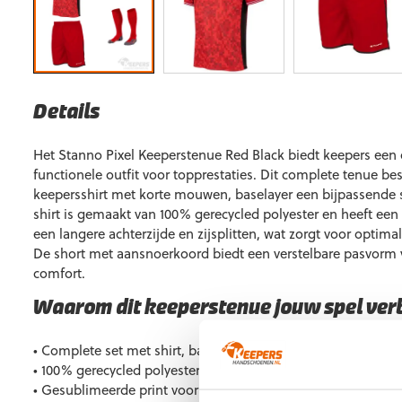
Details
Het Stanno Pixel Keeperstenue Red Black biedt keepers een
functionele outfit voor topprestaties. Dit complete tenue bes
keepersshirt met korte mouwen, baselayer een bijpassende 
shirt is gemaakt van 100% gerecycled polyester en heeft een
een langere achterzijde en zijsplitten, wat zorgt voor optima
De short met aansnoerkoord biedt een verstelbare pasvorm
comfort.
Waarom dit keeperstenue jouw spel ver
• Complete set met shirt, baselayer, short en sokken
• 100% gerecycled polyester, duurzaam en ademend
• Gesublimeerde print voor een moderne look