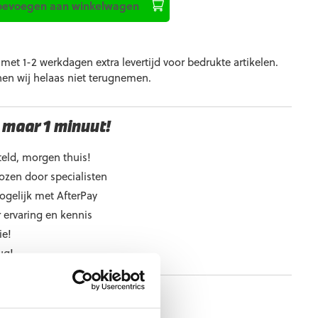
oevoegen aan winkelwagen
et 1-2 werkdagen extra levertijd voor bedrukte artikelen.
nen wij helaas niet terugnemen.
 maar 1 minuut!
eld, morgen thuis!
ozen door specialisten
ogelijk met AfterPay
 ervaring en kennis
ie!
ug!
e