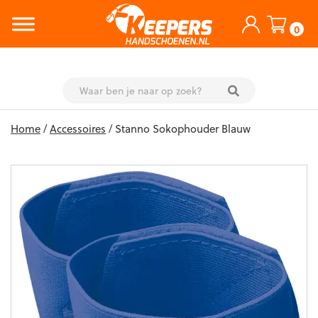
0
Skip
Home
/
Accessoires
/ Stanno Sokophouder Blauw
to
content