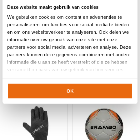
Deze website maakt gebruik van cookies
We gebruiken cookies om content en advertenties te
personaliseren, om functies voor social media te bieden
en om ons websiteverkeer te analyseren. Ook delen we
informatie over uw gebruik van onze site met onze
NIEUW!
-10%
-10%
partners voor social media, adverteren en analyse. Deze
partners kunnen deze gegevens combineren met andere
Stanno Sokophouder
GloveGlu Goalkeeper
Donker Blauw
Formula
informatie die u aan ze heeft verstrekt of die ze hebben
Oorspronkelijke
Huidige
Oorspronkelijke
Huidige
verzameld op basis van uw gebruik van hun services.
€
8,99
€
8,10
€
19,00
€
17,10
prijs
prijs
prijs
prijs
was:
is:
was:
is:
€8,99.
€8,10.
€19,00.
€17,10.
OK