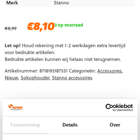
Merk
Stanno
Oorspronkelijke
Huidige
€
8,10
2 op voorraad
€
8,99
prijs
prijs
was:
is:
Let op!
€8,99.
Houd rekening met 1-2 werkdagen extra levertijd
€8,10.
voor bedrukte artikelen.
Bedrukte artikelen kunnen wij helaas niet terugnemen.
Artikelnummer:
8718193187331
Categorieën:
Accessoires
,
Nieuw
,
Sokophouder
,
Stanno accessoires
Gerelateerde producten
Toestemming
Details
Over