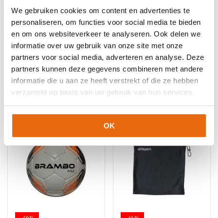
We gebruiken cookies om content en advertenties te
personaliseren, om functies voor social media te bieden
en om ons websiteverkeer te analyseren. Ook delen we
NIEUW!
-10%
NIEUW!
-10%
informatie over uw gebruik van onze site met onze
Stanno Sokophouder
Stanno Sokophouder
partners voor social media, adverteren en analyse. Deze
Donker Blauw
Blauw
partners kunnen deze gegevens combineren met andere
Oorspronkelijke
Huidige
Oorspronkelijke
Huidige
€
8,99
€
8,10
€
8,99
€
8,10
informatie die u aan ze heeft verstrekt of die ze hebben
prijs
prijs
prijs
prijs
verzameld op basis van uw gebruik van hun services.
was:
is:
was:
is:
€8,99.
€8,10.
€8,99.
€8,10.
OK
-69%
-10%