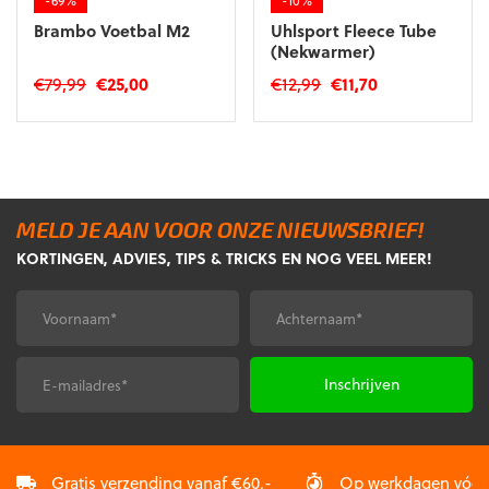
Brambo Voetbal M2
Uhlsport Fleece Tube
(Nekwarmer)
Oorspronkelijke
Huidige
Oorspronkelijke
Huidige
€
79,99
€
25,00
€
12,99
€
11,70
prijs
prijs
prijs
prijs
was:
is:
was:
is:
€79,99.
€25,00.
€12,99.
€11,70.
MELD JE AAN VOOR ONZE NIEUWSBRIEF!
KORTINGEN, ADVIES, TIPS & TRICKS EN NOG VEEL MEER!
Voornaam
Achternaam
*
*
E-
CAPTCHA
mailadres
*
Gratis verzending vanaf €60,-
Op werkdagen vóór 2