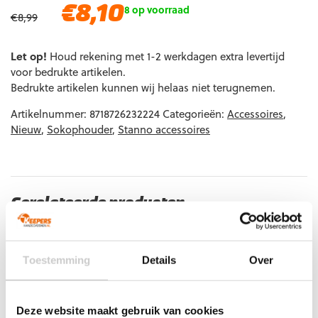
Oorspronkelijke
Huidige
€
8,10
8 op voorraad
€
8,99
prijs
prijs
was:
is:
Let op!
€8,99.
Houd rekening met 1-2 werkdagen extra levertijd
€8,10.
voor bedrukte artikelen.
Bedrukte artikelen kunnen wij helaas niet terugnemen.
Artikelnummer:
8718726232224
Categorieën:
Accessoires
,
Nieuw
,
Sokophouder
,
Stanno accessoires
Gerelateerde producten
Toestemming
Details
Over
Deze website maakt gebruik van cookies