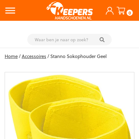
0
Skip
Home
/
Accessoires
/ Stanno Sokophouder Geel
to
content