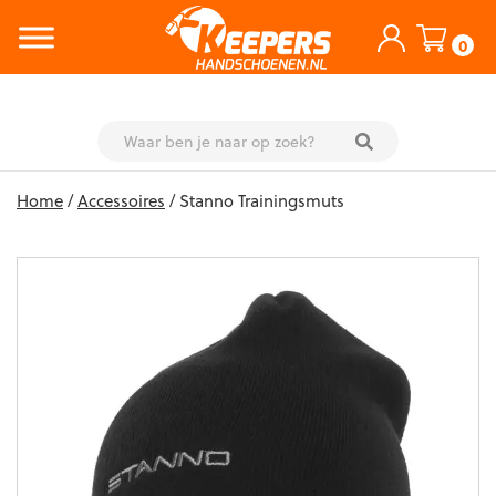
0
Skip
Home
/
Accessoires
/ Stanno Trainingsmuts
to
content