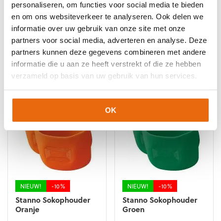
personaliseren, om functies voor social media te bieden
NIEUW!
-10%
NIEUW!
-10%
en om ons websiteverkeer te analyseren. Ook delen we
Stanno Sokophouder
Stanno Sokophouder
Wit
Blauw
informatie over uw gebruik van onze site met onze
partners voor social media, adverteren en analyse. Deze
Oorspronkelijke
Huidige
Oorspronkelijke
Huidige
€
8,99
€
8,10
€
8,99
€
8,10
partners kunnen deze gegevens combineren met andere
prijs
prijs
prijs
prijs
informatie die u aan ze heeft verstrekt of die ze hebben
was:
is:
was:
is:
verzameld op basis van uw gebruik van hun services.
€8,99.
€8,10.
€8,99.
€8,10.
OK
NIEUW!
-10%
NIEUW!
-10%
Stanno Sokophouder
Stanno Sokophouder
Oranje
Groen