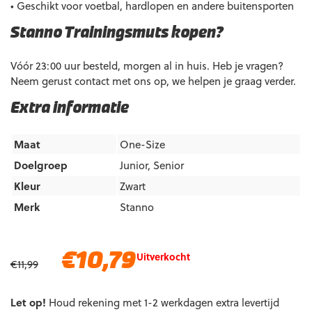
• Geschikt voor voetbal, hardlopen en andere buitensporten
Stanno Trainingsmuts kopen?
Vóór 23:00 uur besteld, morgen al in huis. Heb je vragen?
Neem gerust contact met ons op, we helpen je graag verder.
Extra informatie
Maat
One-Size
Doelgroep
Junior
,
Senior
Kleur
Zwart
Merk
Stanno
Oorspronkelijke
Huidige
€
10,79
Uitverkocht
€
11,99
prijs
prijs
was:
is:
Let op!
€11,99.
Houd rekening met 1-2 werkdagen extra levertijd
€10,79.