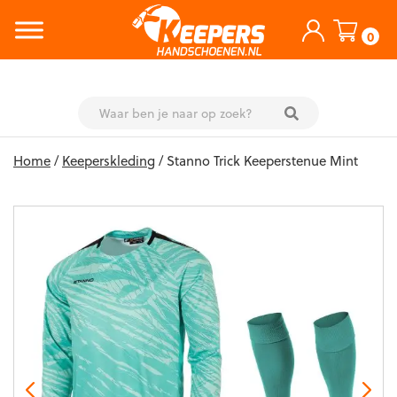
0
Skip
Home
/
Keeperskleding
/ Stanno Trick Keeperstenue Mint
to
content