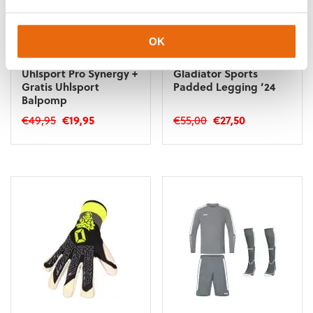
OK
SALE!
-60%
SALE!
-50%
Uhlsport Pro Synergy +
Gladiator Sports
Gratis Uhlsport
Padded Legging ’24
Balpomp
Oorspronkelijke
Huidige
Oorspronkelijke
Huidige
€
49,95
€
19,95
€
55,00
€
27,50
prijs
prijs
prijs
prijs
Dit
was:
is:
was:
is:
product
€49,95.
€19,95.
€55,00.
€27,50.
heeft
meerdere
variaties.
Deze
optie
kan
gekozen
worden
op
de