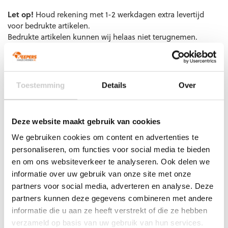
EAN code
Eigenschappen
Let op!
Houd rekening met 1-2 werkdagen extra levertijd
voor bedrukte artikelen.
Bedrukte artikelen kunnen wij helaas niet terugnemen.
Artikelnummer:
415007-1160
Categorieën:
Keepershandschoenen SALE
,
Keeperskleding
,
Keeperstenue
,
Keeperstenue kind
,
Senior Keeperstenue
,
Stanno
Toestemming
Details
Over
keeperskleding
Deze website maakt gebruik van cookies
We gebruiken cookies om content en advertenties te
Gerelateerde producten
personaliseren, om functies voor social media te bieden
en om ons websiteverkeer te analyseren. Ook delen we
informatie over uw gebruik van onze site met onze
partners voor social media, adverteren en analyse. Deze
partners kunnen deze gegevens combineren met andere
informatie die u aan ze heeft verstrekt of die ze hebben
verzameld op basis van uw gebruik van hun services.