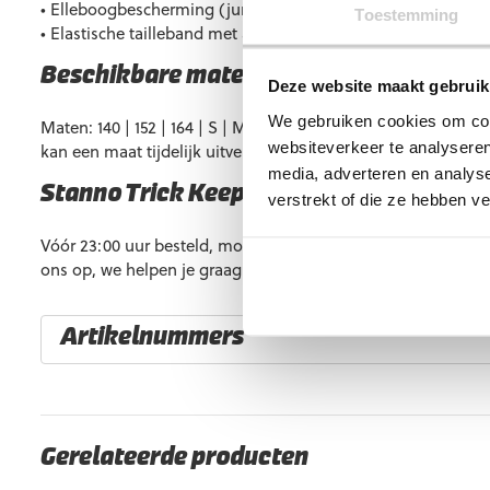
• Elleboogbescherming (junior maten) voor extra veiligheid
Toestemming
• Elastische tailleband met aansnoerkoord voor een nauwsl
Beschikbare maten
Deze website maakt gebruik
We gebruiken cookies om cont
Maten: 140 | 152 | 164 | S | M | L | XL | XXL. Vrijwel altijd o
websiteverkeer te analyseren
kan een maat tijdelijk uitverkocht zijn.
media, adverteren en analys
Stanno Trick Keeperstenue Paars kopen
verstrekt of die ze hebben v
Vóór 23:00 uur besteld, morgen al in huis. Heb je vragen? 
ons op, we helpen je graag verder.
Artikelnummers
EAN code
Eigenschappen
Gerelateerde producten