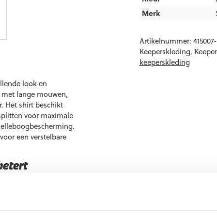
Merk
Artikelnummer:
415007
Keeperskleding
,
Keeper
keeperskleding
llende look en
irt met lange mouwen,
 Het shirt beschikt
jsplitten voor maximale
et elleboogbescherming.
voor een verstelbare
betert