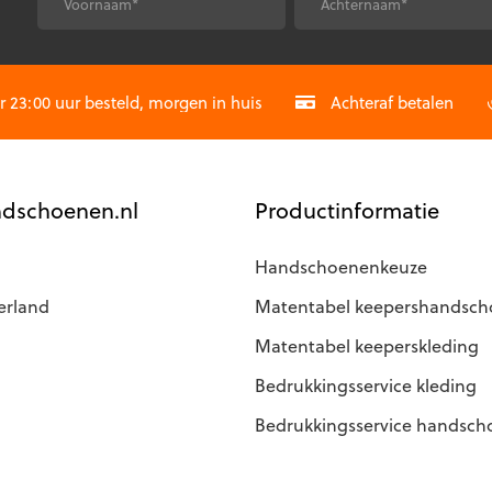
optie
*
*
Voornaam
Achternaam
kan
gekozen
CAPTCHA
worden
op
23:00 uur besteld, morgen in huis
Achteraf betalen
de
agina
productpagina
dschoenen.nl
Productinformatie
Handschoenenkeuze
erland
Matentabel keepershandsc
Matentabel keeperskleding
Bedrukkingsservice kleding
Bedrukkingsservice handsc