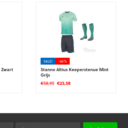
SALE!
-60%
 Zwart
Stanno Altius Keeperstenue Mint
Grijs
Oorspronkelijke
Huidige
€
58,95
€
23,58
prijs
prijs
Dit
was:
is:
product
€58,95.
€23,58.
heeft
meerdere
variaties.
Deze