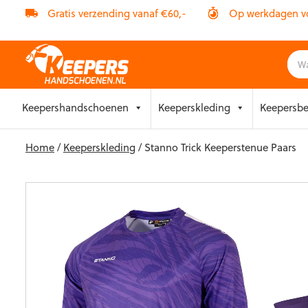
Gratis verzending vanaf €60,-
Op werkdagen vóó
Skip
Keepershandschoenen
Keeperskleding
Keepersb
to
content
Home
/
Keeperskleding
/ Stanno Trick Keeperstenue Paars