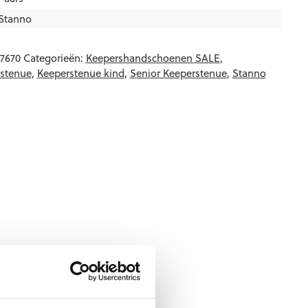
Stanno
-7670
Categorieën:
Keepershandschoenen SALE
,
stenue
,
Keeperstenue kind
,
Senior Keeperstenue
,
Stanno