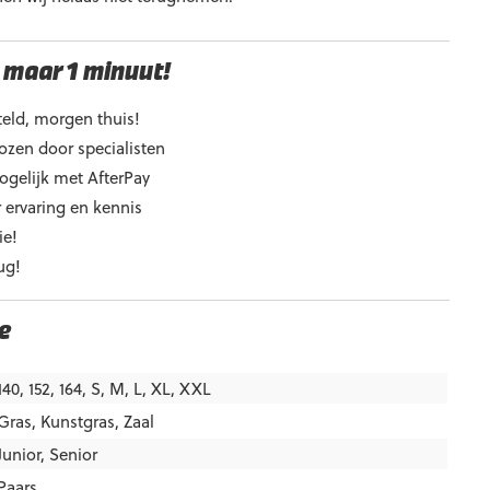
 maar 1 minuut!
eld, morgen thuis!
ozen door specialisten
ogelijk met AfterPay
 ervaring en kennis
ie!
ug!
e
140, 152, 164, S, M, L, XL, XXL
Gras
,
Kunstgras
,
Zaal
Junior
,
Senior
Paars