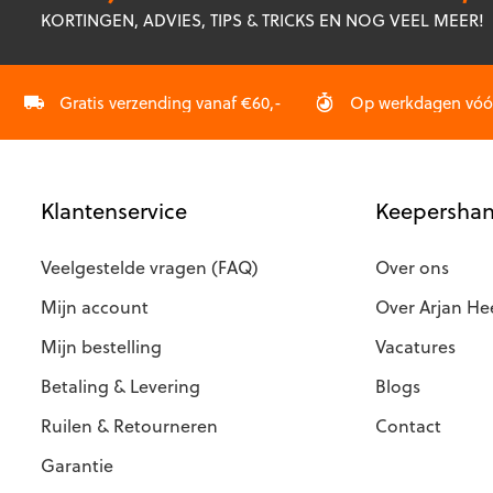
optie
kan
KORTINGEN, ADVIES, TIPS & TRICKS EN NOG VEEL MEER!
kan
gekozen
gekozen
worden
worden
op
op
Gratis verzending vanaf €60,-
Op werkdagen vóór 
de
de
productpagina
productp
Klantenservice
Keepershan
Veelgestelde vragen (FAQ)
Over ons
Mijn account
Over Arjan He
Mijn bestelling
Vacatures
Betaling & Levering
Blogs
Ruilen & Retourneren
Contact
Garantie