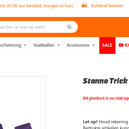
r 23:00 uur besteld, morgen in huis
Achteraf betalen
escherming
Voetballen
Accessoires
SALE
KH
Stanno Trick
Dit product is nu niet o
Let op!
Houd rekening m
Bedrukte artikelen kun