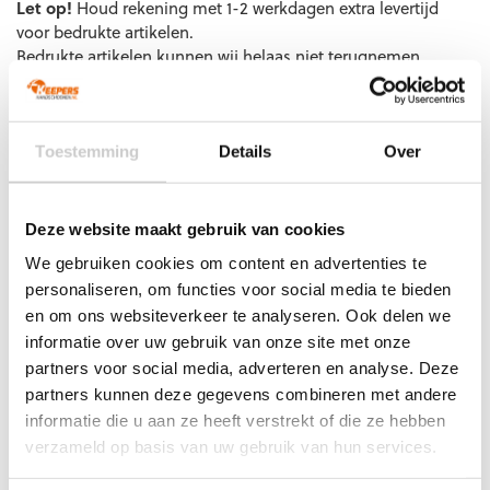
Let op!
Houd rekening met 1-2 werkdagen extra levertijd
voor bedrukte artikelen.
Bedrukte artikelen kunnen wij helaas niet terugnemen.
Artikelnummer:
100563601
Categorieën:
Elleboogbescherming
,
Keeper onderkleding
,
Keepersbescherming
,
Kinderen
,
Senior Onderkleding
,
Toestemming
Details
Over
Uhlsport Keepersbescherming
Deze website maakt gebruik van cookies
We gebruiken cookies om content en advertenties te
Gerelateerde producten
personaliseren, om functies voor social media te bieden
en om ons websiteverkeer te analyseren. Ook delen we
informatie over uw gebruik van onze site met onze
partners voor social media, adverteren en analyse. Deze
partners kunnen deze gegevens combineren met andere
informatie die u aan ze heeft verstrekt of die ze hebben
verzameld op basis van uw gebruik van hun services.