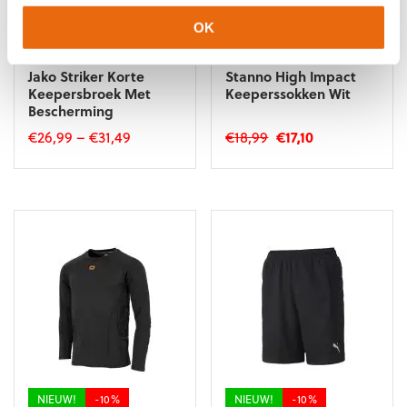
OK
-10%
-10%
Jako Striker Korte
Stanno High Impact
Keepersbroek Met
Keeperssokken Wit
Bescherming
Oorspronkelijke
Huidige
€
26,99
–
€
31,49
€
18,99
€
17,10
prijs
prijs
Dit
Dit
was:
is:
product
product
€18,99.
€17,10.
heeft
heeft
meerdere
meerdere
variaties.
variaties.
Deze
Deze
optie
optie
kan
kan
gekozen
gekozen
worden
worden
op
op
de
de
NIEUW!
-10%
NIEUW!
-10%
productpagina
productpagina