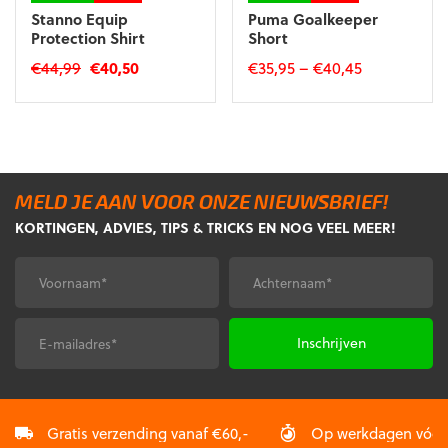
Stanno Equip
Puma Goalkeeper
Protection Shirt
Short
Oorspronkelijke
Huidige
€
44,99
€
40,50
€
35,95
–
€
40,45
prijs
prijs
Dit
Dit
was:
is:
product
product
€44,99.
€40,50.
heeft
heeft
meerdere
meerdere
variaties.
variaties.
MELD JE AAN VOOR ONZE NIEUWSBRIEF!
Deze
Deze
KORTINGEN, ADVIES, TIPS & TRICKS EN NOG VEEL MEER!
optie
optie
kan
kan
gekozen
gekozen
Voornaam
Achternaam
*
*
worden
worden
op
op
de
de
E-
CAPTCHA
productpagina
productpagina
mailadres
*
Gratis verzending vanaf €60,-
Op werkdagen vóór 2