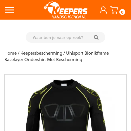
0
Skip
Home
/
Keepersbescherming
/ Uhlsport Bionikframe
to
Baselayer Ondershirt Met Bescherming
content