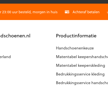
gekozen
CAPTCHA
worden
op
23:00 uur besteld, morgen in huis
Achteraf betalen
de
agina
productpagina
dschoenen.nl
Productinformatie
Handschoenenkeuze
erland
Matentabel keepershandsc
Matentabel keeperskleding
Bedrukkingsservice kleding
Bedrukkingsservice handsc