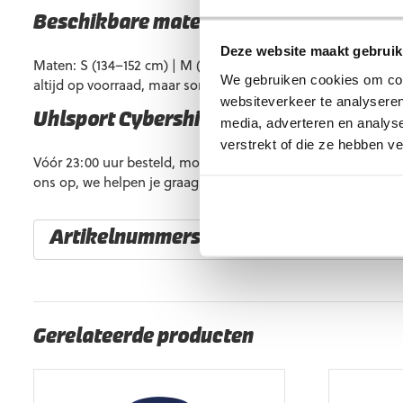
Beschikbare maten
Deze website maakt gebruik
Maten: S (134–152 cm) | M (152–170 cm) | L (170–188 cm) | XL 
We gebruiken cookies om cont
altijd op voorraad, maar soms kan een maat tijdelijk uitverko
websiteverkeer te analyseren
Uhlsport Cybershield Black Fluo Blue k
media, adverteren en analys
verstrekt of die ze hebben v
Vóór 23:00 uur besteld, morgen al in huis. Heb je vragen? 
ons op, we helpen je graag verder.
Artikelnummers
EAN code
Eigenschappen
4099803173925
Maat: S
4099803173918
Maat: M
Gerelateerde producten