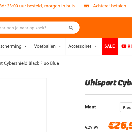
r 23:00 uur besteld, morgen in huis
Achteraf betalen
escherming
Voetballen
Accessoires
SALE
KH
t Cybershield Black Fluo Blue
Uhlsport Cyb
Maat
Oorspronkelijke
€
26,
€
29,99
prijs