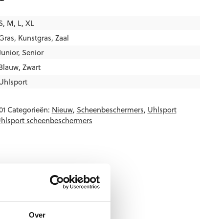
S, M, L, XL
Gras
,
Kunstgras
,
Zaal
Junior
,
Senior
Blauw
,
Zwart
Uhlsport
01
Categorieën:
Nieuw
,
Scheenbeschermers
,
Uhlsport
hlsport scheenbeschermers
Over