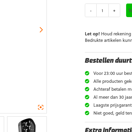
was:
Aantal
T
€29,99.
Let op!
Houd rekening m
Bedrukte artikelen kun
Bestellen duurt
Voor 23:00 uur best
Alle producten gek
Achteraf betalen m
Al meer dan 30 jaar
Laagste prijsgarant
Niet goed, geld ter
Extra informati