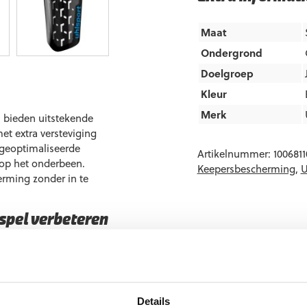
Maat
Ondergrond
Doelgroep
Kleur
Merk
 bieden uitstekende
t extra versteviging
 geoptimaliseerde
Artikelnummer:
1006811
op het onderbeen.
Keepersbescherming
,
U
erming zonder in te
pel verbeteren
ptimale bescherming
heid
Details