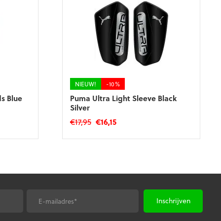
NIEUW!
-10%
s Blue
Puma Ultra Light Sleeve Black
Silver
Oorspronkelijke
Huidige
€
17,95
€
16,15
prijs
prijs
Dit
was:
is:
product
€17,95.
€16,15.
heeft
meerdere
variaties.
Deze
optie
E-
kan
*
mailadres