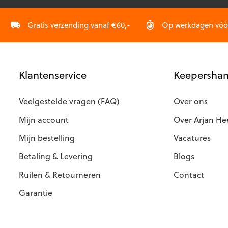
gekozen
gekozen
worden
worden
op
op
Gratis verzending vanaf €60,-
Op werkdagen vóór 
de
de
productpagina
productp
Klantenservice
Keepershan
Veelgestelde vragen (FAQ)
Over ons
Mijn account
Over Arjan He
Mijn bestelling
Vacatures
Betaling & Levering
Blogs
Ruilen & Retourneren
Contact
Garantie