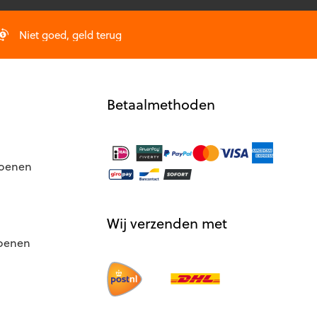
gekozen
worden
op
Niet goed, geld terug
de
productpagina
Betaalmethoden
hoenen
Wij verzenden met
hoenen