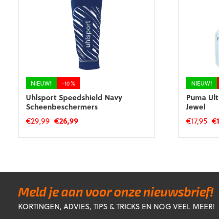
NIEUW!
-10%
NIEUW!
Uhlsport Speedshield Navy
Puma Ultr
Scheenbeschermers
Jewel
Oorspronkelijke
Huidige
Oo
€
29,99
€
26,99
€
17,95
€
prijs
prijs
pri
Dit
Dit
was:
is:
wa
product
product
€29,99.
€26,99.
€17
heeft
heeft
meerdere
meerdere
variaties.
variaties.
Deze
Deze
Meld je aan voor onze nieuwsbrief!
optie
optie
KORTINGEN, ADVIES, TIPS & TRICKS EN NOG VEEL MEER!
kan
kan