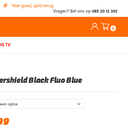
Niet goed, geld terug
Vragen? Bel ons op
085 20 12 302
0
S TV
ershield Black Fluo Blue
Huidige
99
prijs