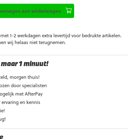
is:
oevoegen aan winkelwagen
€26,99.
et 1-2 werkdagen extra levertijd voor bedrukte artikelen.
nen wij helaas niet terugnemen.
 maar 1 minuut!
eld, morgen thuis!
ozen door specialisten
ogelijk met AfterPay
 ervaring en kennis
ie!
ug!
e