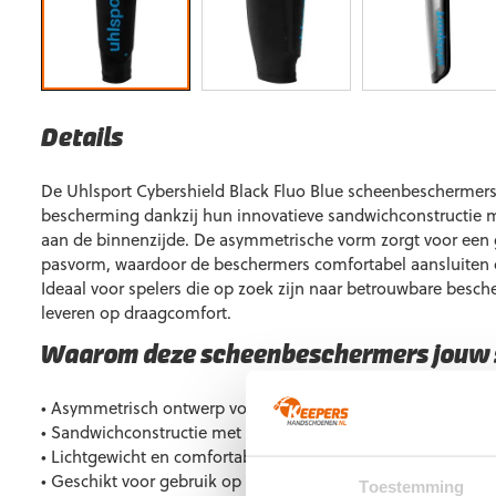
Details
De Uhlsport Cybershield Black Fluo Blue scheenbeschermers
bescherming dankzij hun innovatieve sandwichconstructie me
aan de binnenzijde. De asymmetrische vorm zorgt voor een
pasvorm, waardoor de beschermers comfortabel aansluiten 
Ideaal voor spelers die op zoek zijn naar betrouwbare besch
leveren op draagcomfort.
Waarom deze scheenbeschermers jouw s
• Asymmetrisch ontwerp voor een perfecte pasvorm
• Sandwichconstructie met extra binnenversteviging voor o
• Lichtgewicht en comfortabel voor maximale bewegingsvrij
• Geschikt voor gebruik op gras, kunstgras en in de zaal
Toestemming