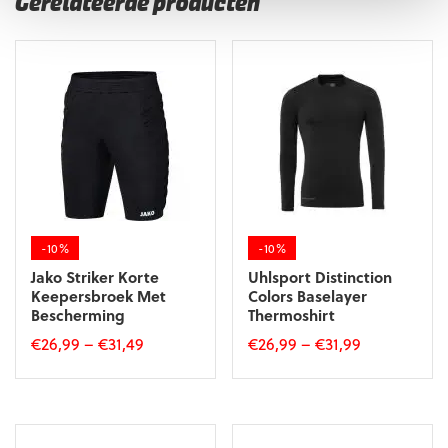
Gerelateerde producten
-10%
-10%
Jako Striker Korte
Uhlsport Distinction
Keepersbroek Met
Colors Baselayer
Bescherming
Thermoshirt
€
26,99
–
€
31,49
€
26,99
–
€
31,99
Dit
Dit
product
product
heeft
heeft
meerdere
meerdere