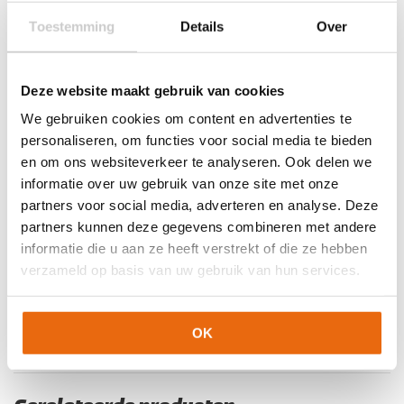
Doelgroep
Junior
,
Senior
Toestemming
Details
Over
Kleur
pink
Merk
Uhlsport
Deze website maakt gebruik van cookies
We gebruiken cookies om content en advertenties te
Artikelnummers
personaliseren, om functies voor social media te bieden
en om ons websiteverkeer te analyseren. Ook delen we
EAN code
Eigenschappen
Let op!
Houd rekening met 1-2 werkdagen extra levertijd
informatie over uw gebruik van onze site met onze
4051309543107
Maat: 140
voor bedrukte artikelen.
partners voor social media, adverteren en analyse. Deze
Bedrukte artikelen kunnen wij helaas niet terugnemen.
4051309413387
Maat: XXS
partners kunnen deze gegevens combineren met andere
4051309413356
Maat: 152
informatie die u aan ze heeft verstrekt of die ze hebben
Artikelnummer:
100307813
Categorieën:
Junior Thermoshirts
,
4051309518792
Maat: 164
verzameld op basis van uw gebruik van hun services.
Keeper onderkleding
,
Keeperskleding
,
Kinderen
,
Senior
Onderkleding
,
Senior Thermokleding
,
Senior Thermoshirts
,
4051309413332
Maat: S
Thermokleding
,
Uhlsport Keeperskleding
4051309413318
Maat: L
OK
4051309413349
Maat: XL