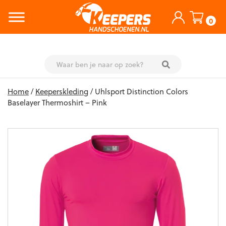
0
Skip
Home
/
Keeperskleding
/ Uhlsport Distinction Colors
to
Baselayer Thermoshirt – Pink
content