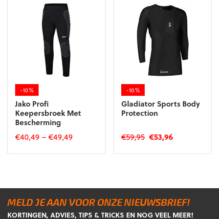
variaties.
variaties.
Deze
Deze
optie
optie
kan
kan
gekozen
gekozen
worden
worden
op
op
de
de
-10%
-10%
productpagina
productpagina
Jako Profi
Gladiator Sports Body
Keepersbroek Met
Protection
Bescherming
Oorspronkelijke
Huidige
€
40,49
–
€
49,49
€
59,95
€
53,96
prijs
prijs
Dit
Dit
was:
is:
product
product
€59,95.
€53,96.
heeft
heeft
meerdere
meerdere
variaties.
variaties.
MELD JE AAN VOOR ONZE NIEUWSBRIEF!
Deze
Deze
KORTINGEN, ADVIES, TIPS & TRICKS EN NOG VEEL MEER!
optie
optie