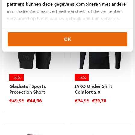
Gerelateerde producten
partners kunnen deze gegevens combineren met andere
informatie die u aan ze heeft verstrekt of die ze hebben
verzameld op basis van uw gebruik van hun services.
OK
-10%
-15%
Gladiator Sports
JAKO Onder Shirt
Protection Short
Comfort 2.0
Oorspronkelijke
Huidige
Oorspronkelijke
Huidige
€
49,95
€
44,96
€
34,95
€
29,70
prijs
prijs
prijs
prijs
Dit
Dit
was:
is:
was:
is:
product
product
€49,95.
€44,96.
€34,95.
€29,70.
heeft
heeft
meerdere
meerdere