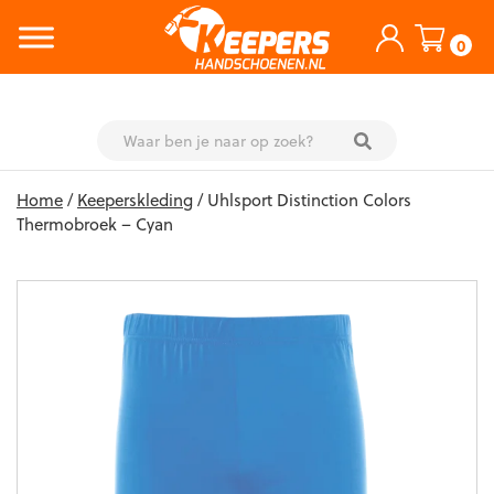
0
Skip
Home
/
Keeperskleding
/ Uhlsport Distinction Colors
to
Thermobroek – Cyan
content