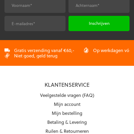
gekozen
gekozen
Voornaam
Achternaam
*
*
worden
worden
op
op
de
de
E-
CAPTCHA
productpagina
productpagina
mailadres
*
Gratis verzending vanaf €60,-
Op werkdagen vóór 2
Niet goed, geld terug
KLANTENSERVICE
Veelgestelde vragen (FAQ)
Mijn account
Mijn bestelling
Betaling & Levering
Ruilen & Retourneren