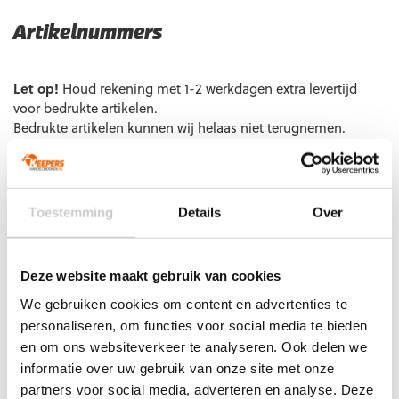
Artikelnummers
EAN code
Eigenschappen
Let op!
Houd rekening met 1-2 werkdagen extra levertijd
4051309543374
Maat: 140
voor bedrukte artikelen.
Bedrukte artikelen kunnen wij helaas niet terugnemen.
4051309340003
Maat: 152
4051309518907
Maat: 164
Artikelnummer:
100314410
Categorieën:
Junior
4051309339984
Maat: S
keepersbroeken
,
Junior Keepersbroeken Zonder
Bescherming
,
Junior Korte Keepersbroeken
,
Junior
Toestemming
Details
Over
Thermobroeken
,
Junior Thermokleding
,
Keeper onderkleding
,
Keepersbroek
,
Keeperskleding
,
Kinderen
,
Nieuw
,
Senior
keepersbroeken
,
Senior Keepersbroeken zonder
Deze website maakt gebruik van cookies
bescherming
,
Senior Korte Keepersbroeken
,
Senior
Onderkleding
,
Senior Thermobroeken
,
Thermokleding
,
We gebruiken cookies om content en advertenties te
Uhlsport Keeperskleding
personaliseren, om functies voor social media te bieden
en om ons websiteverkeer te analyseren. Ook delen we
informatie over uw gebruik van onze site met onze
partners voor social media, adverteren en analyse. Deze