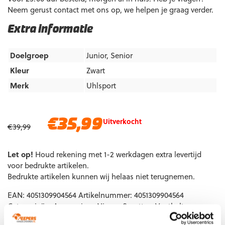
Neem gerust contact met ons op, we helpen je graag verder.
Extra informatie
Doelgroep
Junior
,
Senior
Kleur
Zwart
Merk
Uhlsport
Oorspronkelijke
Huidige
€
35,99
Uitverkocht
€
39,99
prijs
prijs
was:
is:
Let op!
€39,99.
Houd rekening met 1-2 werkdagen extra levertijd
€35,99.
voor bedrukte artikelen.
Bedrukte artikelen kunnen wij helaas niet terugnemen.
EAN:
4051309904564
Artikelnummer:
4051309904564
Categorieën:
Accessoires
,
Nieuw
,
Sporttas
,
Voetbaltas