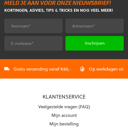
MELD JE AAN VOOR ONZE NIEUWSBRIEF!
Deze
KORTINGEN, ADVIES, TIPS & TRICKS EN NOG VEEL MEER!
optie
kan
gekozen
Voornaam
Achternaam
*
*
worden
op
de
E-
CAPTCHA
productpagina
mailadres
*
Gratis verzending vanaf €60,-
Op werkdagen vóór 2
KLANTENSERVICE
Veelgestelde vragen (FAQ)
Mijn account
Mijn bestelling