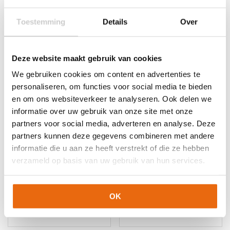
Toestemming
Details
Over
Gerelateerde producten
Deze website maakt gebruik van cookies
We gebruiken cookies om content en advertenties te
personaliseren, om functies voor social media te bieden
en om ons websiteverkeer te analyseren. Ook delen we
informatie over uw gebruik van onze site met onze
partners voor social media, adverteren en analyse. Deze
partners kunnen deze gegevens combineren met andere
informatie die u aan ze heeft verstrekt of die ze hebben
-10%
NIEUW!
-10%
verzameld op basis van uw gebruik van hun services.
Uhlsport Veldspeler
GloveGlu Goalkeeper
Handschoenen
Formula + GloveGlu
Oorspronkelijke
Huidige
€
12,99
€
11,69
Wash & Prepare Mini
OK
prijs
prijs
Dit
Oorspronkelijke
Huidige
€
22,50
€
20,25
was:
is:
product
prijs
prijs
€12,99.
€11,69.