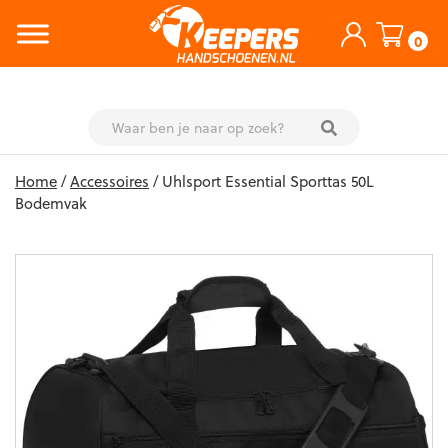
0
Skip
Home
/
Accessoires
/ Uhlsport Essential Sporttas 50L
to
Bodemvak
content