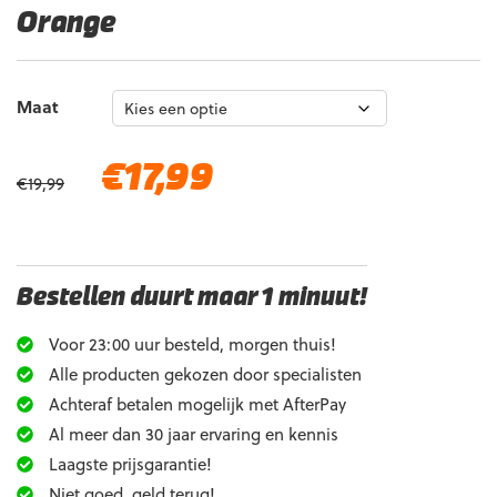
Orange
Maat
Oorspronkelijke
Huidige
€
17,99
€
19,99
prijs
prijs
was:
is:
€19,99.
€17,99.
Bestellen duurt maar 1 minuut!
Voor 23:00 uur besteld, morgen thuis!
Alle producten gekozen door specialisten
Achteraf betalen mogelijk met AfterPay
Al meer dan 30 jaar ervaring en kennis
Laagste prijsgarantie!
Niet goed, geld terug!