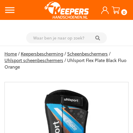
0
Skip
Home
/
Keepersbescherming
/
Scheenbeschermers
/
to
Uhlsport scheenbeschermers
/ Uhlsport Flex Plate Black Fluo
content
Orange