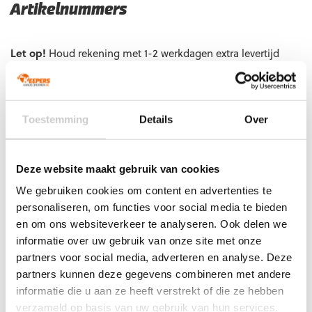
Artikelnummers
EAN code
Eigenschappen
Let op!
Houd rekening met 1-2 werkdagen extra levertijd
4099803173994
Maat: XS
voor bedrukte artikelen.
Bedrukte artikelen kunnen wij helaas niet terugnemen.
4099803173970
Maat: S
4099803173963
Maat: M
Artikelnummer:
100681201
Categorieën:
Nieuw
,
Toestemming
Details
Over
Scheenbeschermers
,
Uhlsport Keepersbescherming
,
Uhlsport
scheenbeschermers
Deze website maakt gebruik van cookies
We gebruiken cookies om content en advertenties te
personaliseren, om functies voor social media te bieden
Gerelateerde producten
en om ons websiteverkeer te analyseren. Ook delen we
informatie over uw gebruik van onze site met onze
partners voor social media, adverteren en analyse. Deze
partners kunnen deze gegevens combineren met andere
informatie die u aan ze heeft verstrekt of die ze hebben
verzameld op basis van uw gebruik van hun services.