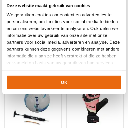
Deze website maakt gebruik van cookies
We gebruiken cookies om content en advertenties te
personaliseren, om functies voor social media te bieden
en om ons websiteverkeer te analyseren. Ook delen we
SALE!
-33%
SALE!
-30%
informatie over uw gebruik van onze site met onze
Reusch Attrakt Infinity
Reusch Attrakt Gold
partners voor social media, adverteren en analyse. Deze
Junior
NC
partners kunnen deze gegevens combineren met andere
Oorspronkelijke
Huidige
Oorspronkelijke
Huidige
€
29,95
€
19,95
€
69,95
€
48,95
informatie die u aan ze heeft verstrekt of die ze hebben
prijs
prijs
prijs
prijs
Dit
Dit
verzameld op basis van uw gebruik van hun services.
was:
is:
was:
is:
product
product
€29,95.
€19,95.
€69,95.
€48,95.
heeft
heeft
meerdere
meerdere
OK
variaties.
variaties.
Deze
Deze
optie
optie
kan
kan
gekozen
gekozen
worden
worden
op
op