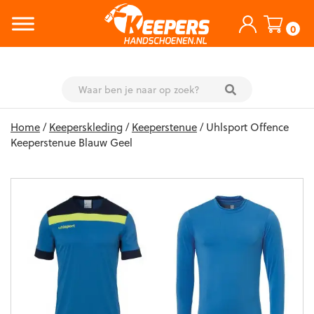
0
Skip
Home
/
Keeperskleding
/
Keeperstenue
/ Uhlsport Offence
to
Keeperstenue Blauw Geel
content