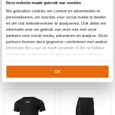
Deze website maakt gebruik van cookies
Artikelnummers
We gebruiken cookies om content en advertenties te
EAN code
Eigenschappen
personaliseren, om functies voor social media te bieden
Let op!
Houd rekening met 1-2 werkdagen extra levertijd
en om ons websiteverkeer te analyseren. Ook delen we
4099803094398
Maat: 152
voor bedrukte artikelen.
informatie over uw gebruik van onze site met onze
Bedrukte artikelen kunnen wij helaas niet terugnemen.
4099803094404
Maat: 164
partners voor social media, adverteren en analyse. Deze
4099803094442
Maat: S
Artikelnummer:
100529243
Categorieën:
Keeperskleding
,
partners kunnen deze gegevens combineren met andere
4099803094435
Maat: M
Keeperstenue
,
Keeperstenue kind
,
Nieuw
,
Senior
informatie die u aan ze heeft verstrekt of die ze hebben
Keeperstenue
,
Uhlsport Keeperskleding
4099803094428
Maat: L
verzameld op basis van uw gebruik van hun services.
4099803094466
Maat: XXL
OK
Gerelateerde producten