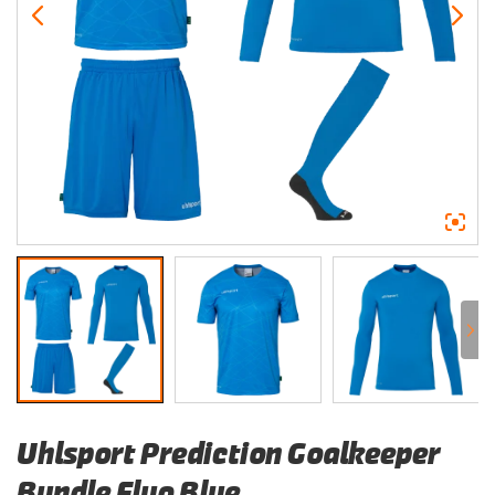
Uhlsport Prediction Goalkeeper
Bundle Fluo Blue