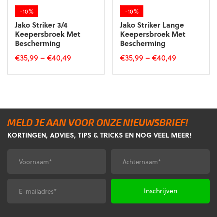
de
de
-10%
-10%
productpagina
productpagina
Jako Striker 3/4
Jako Striker Lange
Keepersbroek Met
Keepersbroek Met
Bescherming
Bescherming
€
35,99
–
€
40,49
€
35,99
–
€
40,49
Dit
Dit
product
product
heeft
heeft
meerdere
meerdere
variaties.
variaties.
MELD JE AAN VOOR ONZE NIEUWSBRIEF!
Deze
Deze
KORTINGEN, ADVIES, TIPS & TRICKS EN NOG VEEL MEER!
optie
optie
kan
kan
gekozen
gekozen
Voornaam
Achternaam
*
*
worden
worden
op
op
de
de
E-
CAPTCHA
productpagina
productpagina
mailadres
*