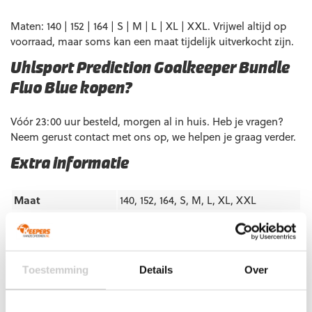
Maten: 140 | 152 | 164 | S | M | L | XL | XXL. Vrijwel altijd op
voorraad, maar soms kan een maat tijdelijk uitverkocht zijn.
Uhlsport Prediction Goalkeeper Bundle
Fluo Blue kopen?
Vóór 23:00 uur besteld, morgen al in huis. Heb je vragen?
Neem gerust contact met ons op, we helpen je graag verder.
Extra informatie
Maat
140, 152, 164, S, M, L, XL, XXL
Ondergrond
Gras
,
Kunstgras
,
Zaal
Doelgroep
Junior
,
Junior,Senior
,
Senior
Kleur
Fluo Blue
Toestemming
Details
Over
Merk
Uhlsport