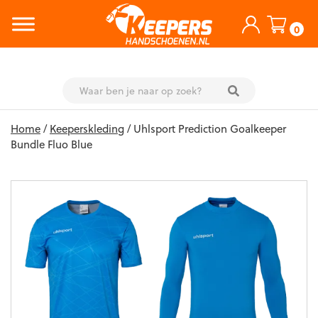
0
Skip
Home
/
Keeperskleding
/ Uhlsport Prediction Goalkeeper
to
Bundle Fluo Blue
content