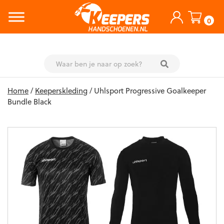
0
Skip
Home
/
Keeperskleding
/ Uhlsport Progressive Goalkeeper
to
Bundle Black
content