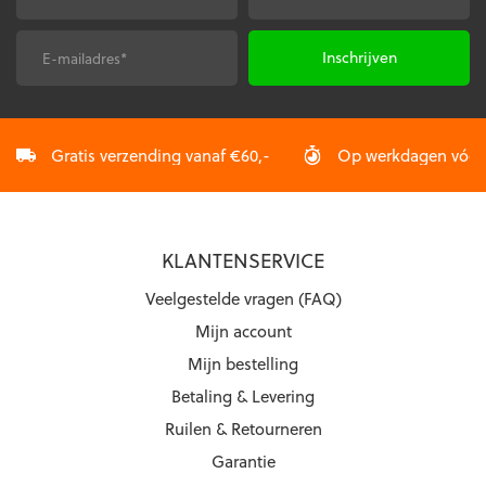
worden
worden
op
op
de
de
E-
CAPTCHA
productpagina
productpagina
mailadres
*
Gratis verzending vanaf €60,-
Op werkdagen vóór 2
KLANTENSERVICE
Veelgestelde vragen (FAQ)
Mijn account
Mijn bestelling
Betaling & Levering
Ruilen & Retourneren
Garantie