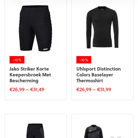
-10%
-10%
Jako Striker Korte
Uhlsport Distinction
Keepersbroek Met
Colors Baselayer
Bescherming
Thermoshirt
€
26,99
–
€
31,49
€
26,99
–
€
31,99
Dit
Dit
product
product
heeft
heeft
meerdere
meerdere
variaties.
variaties.
Deze
Deze