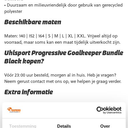
• Duurzaam en milieuvriendelijk door gebruik van gerecycled
polyester
Beschikbare maten
Maten: 140 | 152 | 164 | S | M | L | XL | XXL. Vrijwel altijd op
voorraad, maar soms kan een maat tijdelijk uitverkocht zijn.
Uhlsport Progressive Goalkeeper Bundle
Black kopen?
Vóór 23:00 uur besteld, morgen al in huis. Heb je vragen?
Neem gerust contact met ons op, we helpen je graag verder.
Extra informatie
Maat
140, 152, 164, S, M, L, XL, XXL
Ondergrond
Gras
,
Kunstgras
,
Zaal
Doelgroep
Junior
,
Senior
Toestemming
Details
Over