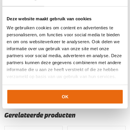
Kleur
Zwart
Merk
Uhlsport
Deze website maakt gebruik van cookies
We gebruiken cookies om content en advertenties te
Artikelnummers
personaliseren, om functies voor social media te bieden
en om ons websiteverkeer te analyseren. Ook delen we
EAN code
Eigenschappen
Let op!
Houd rekening met 1-2 werkdagen extra levertijd
informatie over uw gebruik van onze site met onze
4099803184297
Maat: 140
voor bedrukte artikelen.
partners voor social media, adverteren en analyse. Deze
Bedrukte artikelen kunnen wij helaas niet terugnemen.
4099803184303
Maat: 152
partners kunnen deze gegevens combineren met andere
4099803184310
Maat: 164
informatie die u aan ze heeft verstrekt of die ze hebben
Artikelnummer:
100531701
Categorieën:
Keeperskleding
,
verzameld op basis van uw gebruik van hun services.
4099803184358
Maat: S
Keeperstenue
,
Keeperstenue kind
,
Nieuw
,
Senior
Keeperstenue
,
Uhlsport Keeperskleding
4099803184341
Maat: M
4099803184372
Maat: XXL
OK
Gerelateerde producten