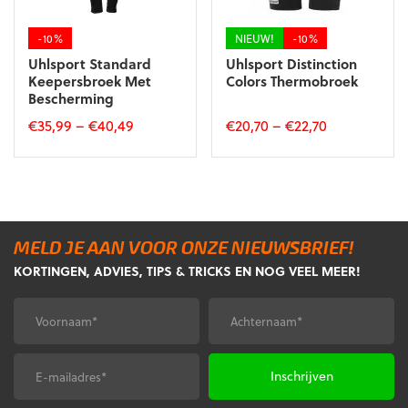
op
op
de
de
-10%
NIEUW!
-10%
productpagina
productpagina
Uhlsport Standard
Uhlsport Distinction
Keepersbroek Met
Colors Thermobroek
Bescherming
€
35,99
–
€
40,49
€
20,70
–
€
22,70
Dit
Dit
product
product
heeft
heeft
meerdere
meerdere
variaties.
variaties.
MELD JE AAN VOOR ONZE NIEUWSBRIEF!
Deze
Deze
KORTINGEN, ADVIES, TIPS & TRICKS EN NOG VEEL MEER!
optie
optie
kan
kan
gekozen
gekozen
Voornaam
Achternaam
*
*
worden
worden
op
op
de
de
E-
CAPTCHA
productpagina
productpagina
mailadres
*