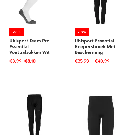
-10%
-10%
Uhlsport Team Pro
Uhlsport Essential
Essential
Keepersbroek Met
Voetbalsokken Wit
Bescherming
Oorspronkelijke
Huidige
€
8,99
€
8,10
€
35,99
–
€
40,99
prijs
prijs
Dit
Dit
was:
is:
product
product
€8,99.
€8,10.
heeft
heeft
meerdere
meerdere
variaties.
variaties.
Deze
Deze
optie
optie
kan
kan
gekozen
gekozen
worden
worden