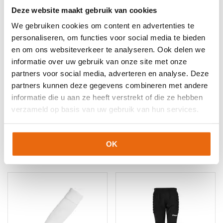
Deze website maakt gebruik van cookies
EAN code
Eigenschappen
We gebruiken cookies om content en advertenties te
Let op!
Houd rekening met 1-2 werkdagen extra levertijd
4051309995302
Maat: 140
personaliseren, om functies voor social media te bieden
voor bedrukte artikelen.
en om ons websiteverkeer te analyseren. Ook delen we
Bedrukte artikelen kunnen wij helaas niet terugnemen.
4051309995319
Maat: 152
informatie over uw gebruik van onze site met onze
4051309995388
Maat: XXL
Artikelnummer:
100572301
Categorieën:
Junior Keepersshirts
,
partners voor social media, adverteren en analyse. Deze
Junior Shirts Met Lange Mouw
,
Keeperskleding
,
Keepersshirt
,
partners kunnen deze gegevens combineren met andere
Nieuw
,
Senior Keepersshirt
,
Senior shirts lange mouw
,
informatie die u aan ze heeft verstrekt of die ze hebben
Uhlsport Keeperskleding
verzameld op basis van uw gebruik van hun services.
OK
Gerelateerde producten