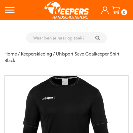
0
Skip
Home
/
Keeperskleding
/ Uhlsport Save Goalkeeper Shirt
to
Black
content