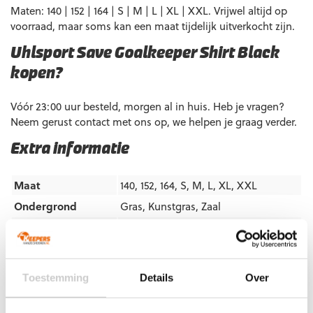
Maten: 140 | 152 | 164 | S | M | L | XL | XXL. Vrijwel altijd op
voorraad, maar soms kan een maat tijdelijk uitverkocht zijn.
Uhlsport Save Goalkeeper Shirt Black
kopen?
Vóór 23:00 uur besteld, morgen al in huis. Heb je vragen?
Neem gerust contact met ons op, we helpen je graag verder.
Extra informatie
Maat
140, 152, 164, S, M, L, XL, XXL
Ondergrond
Gras
,
Kunstgras
,
Zaal
Doelgroep
Junior
,
Senior
Kleur
Zwart
Merk
Uhlsport
Toestemming
Details
Over
Artikelnummers