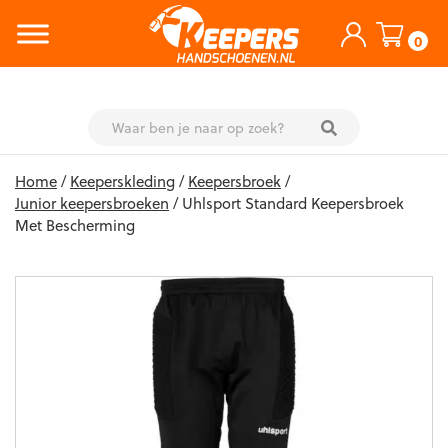
0
Skip
Home
/
Keeperskleding
/
Keepersbroek
/
to
Junior keepersbroeken
/ Uhlsport Standard Keepersbroek
content
Met Bescherming