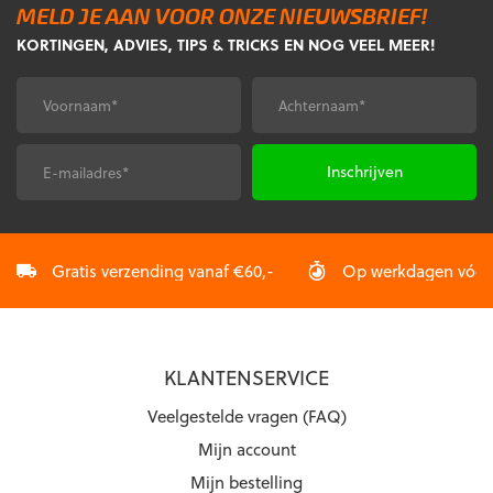
MELD JE AAN VOOR ONZE NIEUWSBRIEF!
Deze
Deze
KORTINGEN, ADVIES, TIPS & TRICKS EN NOG VEEL MEER!
optie
optie
kan
kan
gekozen
gekozen
Voornaam
Achternaam
*
*
worden
worden
op
op
de
de
E-
CAPTCHA
productpagina
productpagina
mailadres
*
Gratis verzending vanaf €60,-
Op werkdagen vóór 2
KLANTENSERVICE
Veelgestelde vragen (FAQ)
Mijn account
Mijn bestelling