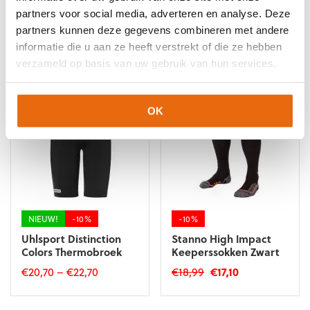
4051309678182
Maat: L
partners voor social media, adverteren en analyse. Deze
4051309678212
Maat: XL
partners kunnen deze gegevens combineren met andere
4051309678229
Maat: XXL
informatie die u aan ze heeft verstrekt of die ze hebben
Gerelateerde producten
verzameld op basis van uw gebruik van hun services.
OK
NIEUW!
-10%
-10%
Uhlsport Distinction
Stanno High Impact
Colors Thermobroek
Keeperssokken Zwart
Oorspronkelijke
Huidige
€
20,70
–
€
22,70
€
18,99
€
17,10
prijs
prijs
Dit
Dit
was:
is:
product
product