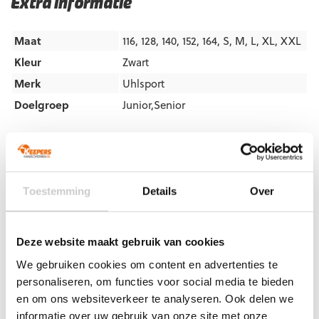
Extra informatie
Maat
116, 128, 140, 152, 164, S, M, L, XL, XXL
Kleur
Zwart
Merk
Uhlsport
Doelgroep
Junior,Senior
Artikelnummers
EAN code
Eigenschappen
Let op!
Houd rekening met 1-2 werkdagen extra levertijd
Toestemming
Details
Over
4051309678144
Maat: 128
voor bedrukte artikelen.
Bedrukte artikelen kunnen wij helaas niet terugnemen.
4051309678151
Maat: 140
4051309678168
Maat: 152
Deze website maakt gebruik van cookies
Artikelnummer:
100561701
Categorieën:
Junior
4051309678175
Maat: 164
keepersbroeken
,
Junior Lange Keepersbroeken
,
We gebruiken cookies om content en advertenties te
Keepersbroek
,
Keeperskleding
,
Senior keepersbroeken
,
4051309678205
Maat: S
personaliseren, om functies voor social media te bieden
Senior Lange Keepersbroeken
,
Uhlsport Keeperskleding
en om ons websiteverkeer te analyseren. Ook delen we
4051309678199
Maat: M
informatie over uw gebruik van onze site met onze