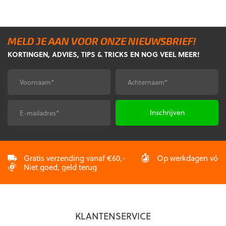
heeft
€69,99.
€62,99.
heeft
meerdere
meerdere
variaties.
variaties.
Deze
MELD JE AAN VOOR ONZE NIEUWSBRIEF!
Deze
optie
KORTINGEN, ADVIES, TIPS & TRICKS EN NOG VEEL MEER!
optie
kan
kan
gekozen
gekozen
worden
Voornaam
Achternaam
*
*
worden
op
op
de
de
productpagina
E-
CAPTCHA
productpagina
mailadres
*
Gratis verzending vanaf €60,-
Op werkdagen vóór 2
Niet goed, geld terug
KLANTENSERVICE