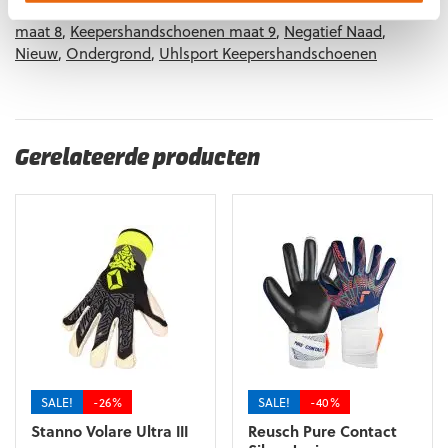
6
,
Keepershandschoenen maat 7
,
Keepershandschoenen
maat 8
,
Keepershandschoenen maat 9
,
Negatief Naad
,
Nieuw
,
Ondergrond
,
Uhlsport Keepershandschoenen
Gerelateerde producten
SALE!
-26%
SALE!
-40%
Stanno Volare Ultra III
Reusch Pure Contact