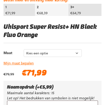
Bestel meer en ontvang meer korting!
1
2
3+
€
71,99
€
68,39
€
64,79
Uhlsport Super Resist+ HN Black
Fluo Orange
Maat
Mijn maat bepalen
Oorspronkelijke
Huidige
€
71,99
€
79,99
prijs
prijs
was:
is:
€79,99.
€71,99.
Naamopdruk
(+
€
5,99
)
Maximale aantal karakters: 15
Let op! Het bedrukken van symbolen is niet mogelijk!