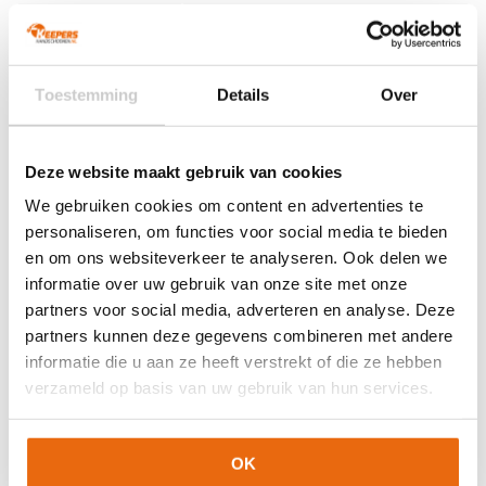
Maat
4, 5, 6, 7, 8, 9, 10, 11
Ondergrond
Gras
Doelgroep
Junior
,
Senior
Toestemming
Details
Over
Techniek (palm)
Negative Cut
Kleur
Oranje
,
Zwart
Deze website maakt gebruik van cookies
Merk
Uhlsport
We gebruiken cookies om content en advertenties te
personaliseren, om functies voor social media te bieden
Artikelnummers
en om ons websiteverkeer te analyseren. Ook delen we
informatie over uw gebruik van onze site met onze
EAN code
Eigenschappen
partners voor social media, adverteren en analyse. Deze
Let op!
Houd rekening met 1-2 werkdagen extra levertijd
4099803172850
Maat: 5
voor bedrukte artikelen.
partners kunnen deze gegevens combineren met andere
Bedrukte artikelen kunnen wij helaas niet terugnemen.
4099803172874
Maat: 6
informatie die u aan ze heeft verstrekt of die ze hebben
verzameld op basis van uw gebruik van hun services.
4099803172898
Maat: 7
Artikelnummer:
101138801
Categorieën:
Gras
4099803172911
Maat: 8
Keepershandschoenen
,
Keepershandschoenen
,
Keepershandschoenen kind
,
Keepershandschoenen maat 4
,
4099803172782
Maat: 10
OK
Keepershandschoenen maat 5
,
Keepershandschoenen maat
4099803172805
Maat: 11