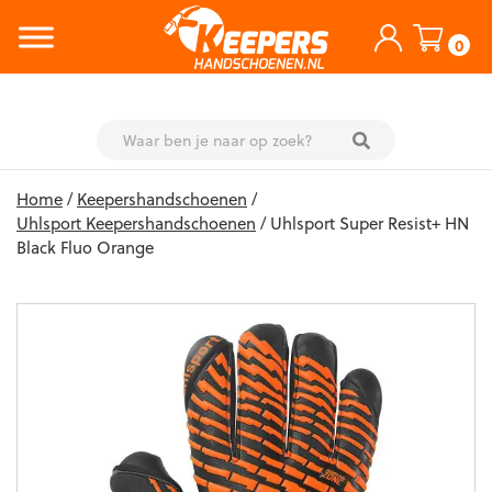
0
Skip
Home
/
Keepershandschoenen
/
to
Uhlsport Keepershandschoenen
/ Uhlsport Super Resist+ HN
content
Black Fluo Orange