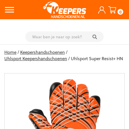
0
Skip
Home
/
Keepershandschoenen
/
to
Uhlsport Keepershandschoenen
/ Uhlsport Super Resist+ HN
content