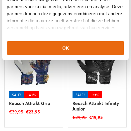
partners voor social media, adverteren en analyse. Deze
partners kunnen deze gegevens combineren met andere
informatie die u aan ze heeft verstrekt of die ze hebben
Gerelateerde producten
verzameld op basis van uw gebruik van hun services.
OK
SALE!
-40%
SALE!
-33%
Reusch Attrakt Grip
Reusch Attrakt Infinity
Junior
Oorspronkelijke
Huidige
€
39,95
€
23,95
Oorspronkelijke
Huidige
€
29,95
€
19,95
prijs
prijs
Dit
prijs
prijs
was:
is:
Dit
product
was:
is: