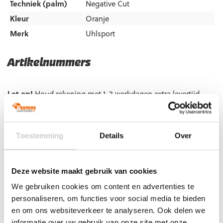
Techniek (palm)
Negative Cut
Kleur
Oranje
Merk
Uhlsport
Artikelnummers
EAN code
Eigenschappen
Let op!
Houd rekening met 1-2 werkdagen extra levertijd
voor bedrukte artikelen.
Bedrukte artikelen kunnen wij helaas niet terugnemen.
Artikelnummer:
101134201
Categorieën:
Gras
Toestemming
Details
Over
Keepershandschoenen
,
Keepershandschoenen
,
Keepershandschoenen kind
,
Keepershandschoenen maat 4
,
Keepershandschoenen maat 5
,
Keepershandschoenen maat
Deze website maakt gebruik van cookies
6
,
Keepershandschoenen maat 7
,
Keepershandschoenen
We gebruiken cookies om content en advertenties te
maat 8
,
Keepershandschoenen maat 9
,
personaliseren, om functies voor social media te bieden
Keepershandschoenen SALE
,
Negatief Naad
,
Ondergrond
,
Uhlsport Keepershandschoenen
en om ons websiteverkeer te analyseren. Ook delen we
informatie over uw gebruik van onze site met onze