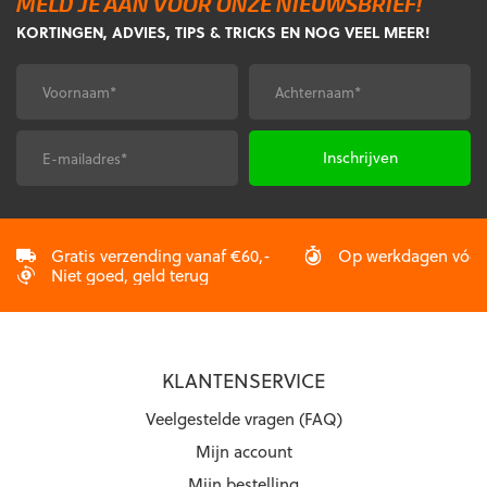
MELD JE AAN VOOR ONZE NIEUWSBRIEF!
Deze
Deze
KORTINGEN, ADVIES, TIPS & TRICKS EN NOG VEEL MEER!
optie
optie
kan
kan
gekozen
gekozen
Voornaam
Achternaam
*
*
worden
worden
op
op
de
de
E-
CAPTCHA
productpagina
productpagina
mailadres
*
Gratis verzending vanaf €60,-
Op werkdagen vóór 2
Niet goed, geld terug
KLANTENSERVICE
Veelgestelde vragen (FAQ)
Mijn account
Mijn bestelling