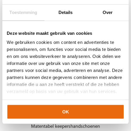
Betaling & Levering
Toestemming
Details
Over
Ruilen & Retourneren
Garantie
Deze website maakt gebruik van cookies
KEEPERSHANDSCHOENEN.NL
We gebruiken cookies om content en advertenties te
personaliseren, om functies voor social media te bieden
Over ons
en om ons websiteverkeer te analyseren. Ook delen we
Over Arjan Heerland
informatie over uw gebruik van onze site met onze
Vacatures
partners voor social media, adverteren en analyse. Deze
partners kunnen deze gegevens combineren met andere
Blogs
informatie die u aan ze heeft verstrekt of die ze hebben
Contact
verzameld op basis van uw gebruik van hun services.
PRODUCTINFORMATIE
OK
Handschoenenkeuze
Matentabel keepershandschoenen