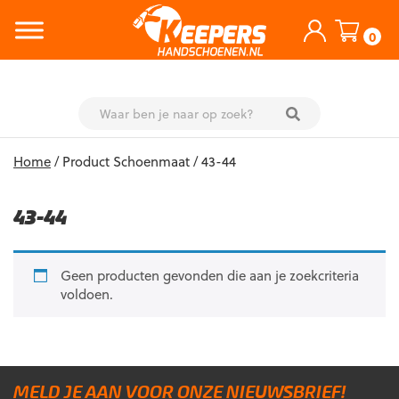
0
Skip
Home
/ Product Schoenmaat / 43-44
to
content
43-44
Geen producten gevonden die aan je zoekcriteria
voldoen.
MELD JE AAN VOOR ONZE NIEUWSBRIEF!