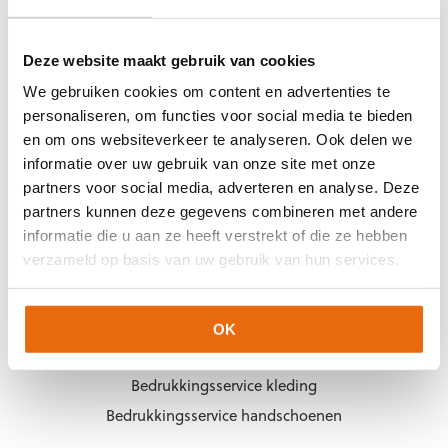
KEEPERSHANDSCHOENEN.NL
Deze website maakt gebruik van cookies
Over ons
We gebruiken cookies om content en advertenties te
Over Arjan Heerland
personaliseren, om functies voor social media te bieden
Vacatures
en om ons websiteverkeer te analyseren. Ook delen we
Blogs
informatie over uw gebruik van onze site met onze
partners voor social media, adverteren en analyse. Deze
Contact
partners kunnen deze gegevens combineren met andere
informatie die u aan ze heeft verstrekt of die ze hebben
PRODUCTINFORMATIE
verzameld op basis van uw gebruik van hun services.
Handschoenenkeuze
Matentabel keepershandschoenen
OK
Matentabel keeperskleding
Bedrukkingsservice kleding
Bedrukkingsservice handschoenen