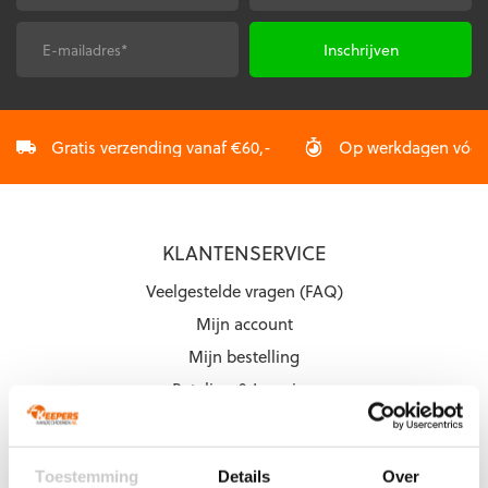
E-
CAPTCHA
mailadres
*
Gratis verzending vanaf €60,-
Op werkdagen vóór 2
KLANTENSERVICE
Veelgestelde vragen (FAQ)
Mijn account
Mijn bestelling
Betaling & Levering
Ruilen & Retourneren
Garantie
Toestemming
Details
Over