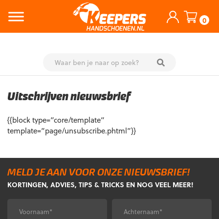
0
Skip
to
Uitschrijven nieuwsbrief
content
{{block type=”core/template”
template=”page/unsubscribe.phtml”}}
MELD JE AAN VOOR ONZE NIEUWSBRIEF!
KORTINGEN, ADVIES, TIPS & TRICKS EN NOG VEEL MEER!
Voornaam
Achternaam
*
*