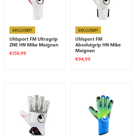
EXCLUSIEF!
EXCLUSIEF!
Uhlsport FM Ultragrip
Uhlsport FM
ZNE HN Mike Maignan
Absolutgrip HN Mike
Maignan
€
159,99
€
94,99
Dit
Dit
product
product
heeft
heeft
meerdere
meerdere
variaties.
variaties.
Deze
Deze
optie
optie
kan
kan
gekozen
gekozen
worden
worden
op
op
de