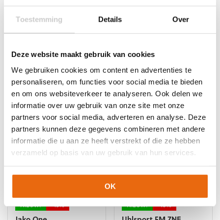
de
de
productpagina
productpagina
NIEUW!
-15%
NIEUW!
-10%
Toestemming
Details
Over
Jako One
Uhlsport FM ZNE
Keeperstenue Blauw
Supersoft HN
Korte Mouwen
Oorspronkelijke
Huidige
€
69,99
€
62,99
Deze website maakt gebruik van cookies
Oorspronkelijke
Huidige
€
47,99
€
40,79
prijs
prijs
Dit
We gebruiken cookies om content en advertenties te
prijs
prijs
was:
is:
Dit
product
personaliseren, om functies voor social media te bieden
was:
is:
€69,99.
€62,99.
product
heeft
en om ons websiteverkeer te analyseren. Ook delen we
€47,99.
€40,79.
heeft
meerdere
informatie over uw gebruik van onze site met onze
meerdere
variaties.
partners voor social media, adverteren en analyse. Deze
variaties.
Deze
Deze
optie
partners kunnen deze gegevens combineren met andere
optie
kan
informatie die u aan ze heeft verstrekt of die ze hebben
kan
gekozen
verzameld op basis van uw gebruik van hun services.
gekozen
worden
worden
op
op
de
OK
de
productpagina
productpagina
NIEUW!
-15%
NIEUW!
-10%
Jako One
Uhlsport FM ZNE