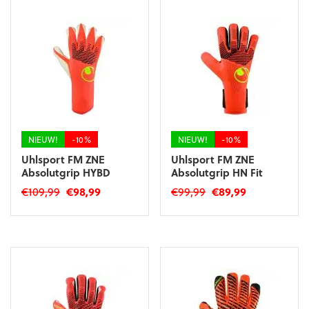
meerdere
variaties.
variaties.
Deze
Deze
optie
optie
kan
kan
gekozen
gekozen
worden
worden
op
op
de
de
productpagina
productpagina
NIEUW!
-10%
NIEUW!
-10%
Uhlsport FM ZNE
Uhlsport FM ZNE
Absolutgrip HYBD
Absolutgrip HN Fit
Oorspronkelijke
Huidige
Oorspronkelijke
Huidige
€
109,99
€
98,99
€
99,99
€
89,99
prijs
prijs
prijs
prijs
Dit
Dit
was:
is:
was:
is:
product
product
€109,99.
€98,99.
€99,99.
€89,99.
heeft
heeft
meerdere
meerdere
variaties.
variaties.
Deze
Deze
optie
optie