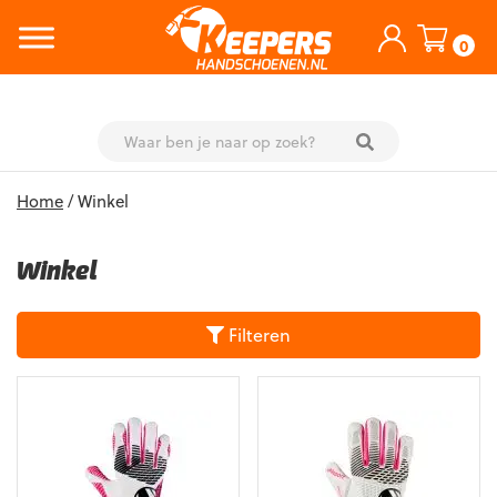
0
Skip
Home
/ Winkel
to
content
Winkel
Filteren