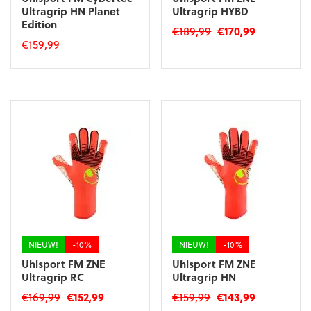
Ultragrip HN Planet
Ultragrip HYBD
Edition
Oorspronkelijke
Huidige
€
189,99
€
170,99
€
159,99
prijs
prijs
Dit
was:
is:
Dit
product
€189,99.
€170,99.
product
heeft
heeft
meerdere
meerdere
variaties.
variaties.
Deze
Deze
optie
optie
kan
kan
gekozen
gekozen
worden
worden
op
op
de
de
productpagina
productpagina
NIEUW!
-10%
NIEUW!
-10%
Uhlsport FM ZNE
Uhlsport FM ZNE
Ultragrip RC
Ultragrip HN
Oorspronkelijke
Huidige
Oorspronkelijke
Huidige
€
169,99
€
152,99
€
159,99
€
143,99