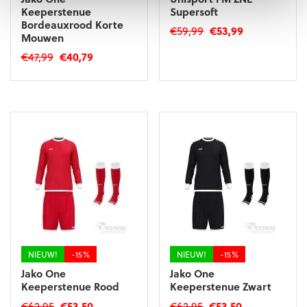
Keeperstenue
Supersoft
Bordeauxrood Korte
Oorspronkelijke
Huidige
€
59,99
€
53,99
Mouwen
prijs
prijs
Dit
Oorspronkelijke
Huidige
€
47,99
€
40,79
was:
is:
product
prijs
prijs
€59,99.
€53,99.
Dit
heeft
was:
is:
product
meerdere
€47,99.
€40,79.
heeft
variaties.
meerdere
Deze
variaties.
optie
Deze
kan
optie
gekozen
kan
worden
gekozen
op
worden
de
op
productpagina
de
productpagina
NIEUW!
-15%
NIEUW!
-15%
Jako One
Jako One
Keeperstenue Rood
Keeperstenue Zwart
Oorspronkelijke
Huidige
Oorspronkelijke
Huidige
€
62,95
€
53,50
€
62,95
€
53,50