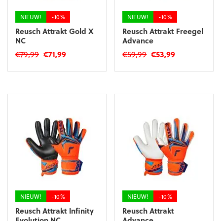
de
de
productpagina
productpagina
NIEUW!
-10%
NIEUW!
-10%
Reusch Attrakt Gold X
Reusch Attrakt Freegel
NC
Advance
Oorspronkelijke
Huidige
Oorspronkelijke
Huidige
€
79,99
€
71,99
€
59,99
€
53,99
prijs
prijs
prijs
prijs
Dit
Dit
was:
is:
was:
is:
product
product
€79,99.
€71,99.
€59,99.
€53,99.
heeft
heeft
meerdere
meerdere
variaties.
variaties.
Deze
Deze
optie
optie
kan
kan
gekozen
gekozen
worden
worden
op
op
de
de
productpagina
productpagina
NIEUW!
-10%
NIEUW!
-10%
Reusch Attrakt Infinity
Reusch Attrakt
Evolution NC
Advance