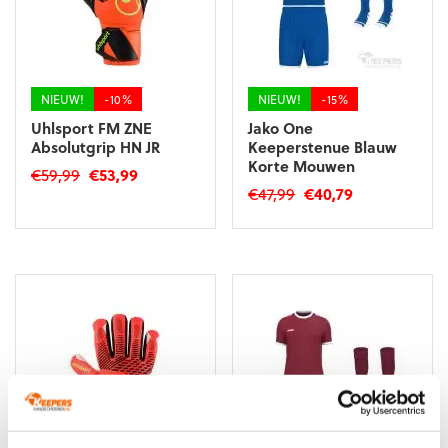
gekozen
gekozen
worden
worden
op
op
de
de
productpagina
productpagina
NIEUW!
-10%
NIEUW!
-15%
Uhlsport FM ZNE
Jako One
Absolutgrip HN JR
Keeperstenue Blauw
Korte Mouwen
Oorspronkelijke
Huidige
€
59,99
€
53,99
Oorspronkelijke
Huidige
€
47,99
€
40,79
prijs
prijs
Dit
prijs
prijs
was:
is:
Dit
product
was:
is:
€59,99.
€53,99.
product
heeft
€47,99.
€40,79.
heeft
meerdere
meerdere
variaties.
variaties.
Deze
Deze
optie
optie
kan
kan
gekozen
gekozen
worden
worden
op
op
de