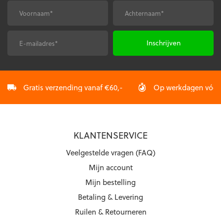
gekozen
gekozen
Voornaam
Achternaam
*
*
worden
worden
op
op
de
de
E-
CAPTCHA
productpagina
productpagina
mailadres
*
Gratis verzending vanaf €60,-
Op werkdagen vóór 2
KLANTENSERVICE
Veelgestelde vragen (FAQ)
Mijn account
Mijn bestelling
Betaling & Levering
Ruilen & Retourneren