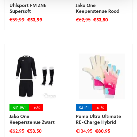
Uhlsport FM ZNE
Jako One
Supersoft
Keeperstenue Rood
Oorspronkelijke
Huidige
Oorspronkelijke
Huidige
€
59,99
€
53,99
€
62,95
€
53,50
prijs
prijs
prijs
prijs
Dit
Dit
was:
is:
was:
is:
product
product
€59,99.
€53,99.
€62,95.
€53,50.
heeft
heeft
meerdere
meerdere
variaties.
variaties.
Deze
Deze
optie
optie
kan
kan
gekozen
gekozen
worden
worden
op
op
de
de
productpagina
productpagina
NIEUW!
-15%
SALE!
-40%
Jako One
Puma Ultra Ultimate
Keeperstenue Zwart
RE-Charge Hybrid
Oorspronkelijke
Huidige
Oorspronkelijke
Huidige
€
62,95
€
53,50
€
134,95
€
80,95