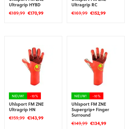
Ultragrip HYBD
Ultragrip RC
Oorspronkelijke
Huidige
Oorspronkelijke
Huidige
€
189,99
€
170,99
€
169,99
€
152,99
prijs
prijs
prijs
prijs
Dit
Dit
was:
is:
was:
is:
product
product
€189,99.
€170,99.
€169,99.
€152,99.
heeft
heeft
meerdere
meerdere
variaties.
variaties.
Deze
Deze
optie
optie
kan
kan
gekozen
gekozen
worden
worden
op
op
de
de
productpagina
productpagina
NIEUW!
-10%
NIEUW!
-10%
Uhlsport FM ZNE
Uhlsport FM ZNE
Ultragrip HN
Supergrip+ Finger
Surround
Oorspronkelijke
Huidige
€
159,99
€
143,99
Oorspronkelijke
Huidige
€
149,99
€
134,99
prijs
prijs
Dit