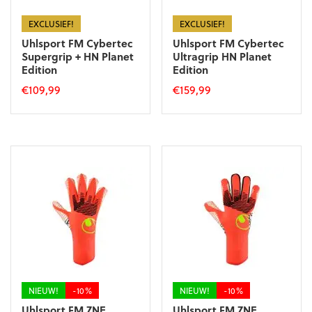
de
productpagina
productpagina
EXCLUSIEF!
EXCLUSIEF!
Uhlsport FM Cybertec
Uhlsport FM Cybertec
Supergrip + HN Planet
Ultragrip HN Planet
Edition
Edition
€
109,99
€
159,99
Dit
Dit
product
product
heeft
heeft
meerdere
meerdere
variaties.
variaties.
Deze
Deze
optie
optie
kan
kan
gekozen
gekozen
worden
worden
op
op
de
de
productpagina
productpagina
NIEUW!
-10%
NIEUW!
-10%
Uhlsport FM ZNE
Uhlsport FM ZNE