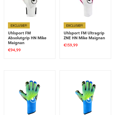
EXCLUSIEF!
EXCLUSIEF!
Uhlsport FM
Uhlsport FM Ultragrip
Absolutgrip HN Mike
ZNE HN Mike Maignan
Maignan
€
159,99
€
94,99
Dit
Dit
product
product
heeft
heeft
meerdere
meerdere
variaties.
variaties.
Deze
Deze
optie
optie
kan
kan
gekozen
gekozen
worden
worden
op
op
de