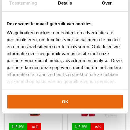
de
productpagina
Toestemming
Details
Over
productpagina
NIEUW!
-10%
NIEUW!
-15%
Uhlsport FM ZNE
Jako One
Supersoft HN
Keeperstenue
Deze website maakt gebruik van cookies
Bordeauxrood Korte
Oorspronkelijke
Huidige
€
69,99
€
62,99
We gebruiken cookies om content en advertenties te
Mouwen
prijs
prijs
Dit
personaliseren, om functies voor social media te bieden
Oorspronkelijke
Huidige
€
47,99
€
40,79
was:
is:
product
en om ons websiteverkeer te analyseren. Ook delen we
prijs
prijs
€69,99.
€62,99.
Dit
heeft
informatie over uw gebruik van onze site met onze
was:
is:
product
meerdere
partners voor social media, adverteren en analyse. Deze
€47,99.
€40,79.
heeft
variaties.
partners kunnen deze gegevens combineren met andere
meerdere
Deze
informatie die u aan ze heeft verstrekt of die ze hebben
variaties.
optie
Deze
verzameld op basis van uw gebruik van hun services.
kan
optie
gekozen
kan
worden
gekozen
op
OK
worden
de
op
productpagina
de
productpagina
NIEUW!
-10%
NIEUW!
-15%