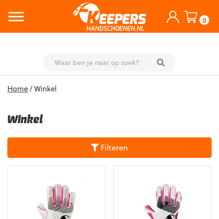
0
Skip
Home
/ Winkel
to
content
Winkel
Filteren