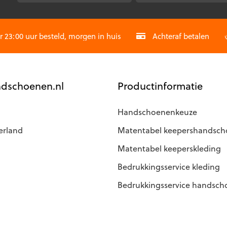
orden
worden
CAPTCHA
p
op
e
de
23:00 uur besteld, morgen in huis
Achteraf betalen
roductpagina
productpagina
dschoenen.nl
Productinformatie
Handschoenenkeuze
erland
Matentabel keepershandsc
Matentabel keeperskleding
Bedrukkingsservice kleding
Bedrukkingsservice handsc