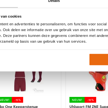
Details
ekozen
gekozen
orden
worden
p
op
 van cookies
e
de
NIEUW!
-10%
NIEUW!
-15%
roductpagina
productpagina
ent en advertenties te personaliseren, om functies voor social
hlsport FM ZNE Absolutgrip HN
Jako One Keepersten
R
Korte Mouwen
. Ook delen we informatie over uw gebruik van onze site met on
e. Deze partners kunnen deze gegevens combineren met andere i
Oorspronkelijke
Huidige
Oorspronkelij
Huidig
59,99
€
53,99
€
47,99
€
40,79
prijs
prijs
prijs
prijs
erzameld op basis van uw gebruik van hun services.
t
Dit
was:
is:
was:
is:
roduct
product
€59,99.
€53,99.
€47,99.
€40,79.
eft
heeft
eerdere
meerdere
riaties.
variaties.
eze
Deze
tie
optie
an
kan
ekozen
gekozen
orden
worden
p
op
e
de
NIEUW!
-15%
NIEUW!
-10%
roductpagina
productpagina
ako One Keeperstenue
Uhlsport FM ZNE Supe