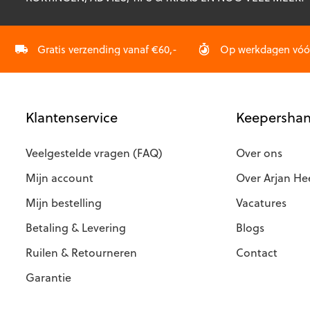
w
o
d
Gratis verzending vanaf €60,-
Op werkdagen vóór 
p
Klantenservice
Keepershan
Veelgestelde vragen (FAQ)
Over ons
Mijn account
Over Arjan He
Mijn bestelling
Vacatures
Betaling & Levering
Blogs
Ruilen & Retourneren
Contact
Garantie