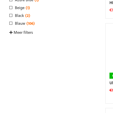
H
Beige
(1)
€
Black
(2)
Di
p
Blauw
(106)
he
Meer filters
m
va
D
op
k
g
w
o
d
p
U
€
Di
p
he
m