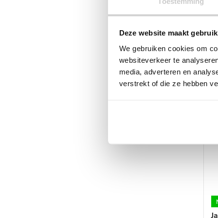
Toestemming
g
w
o
Deze website maakt gebruik
d
p
We gebruiken cookies om cont
U
J
websiteverkeer te analyseren
media, adverteren en analys
€
verstrekt of die ze hebben v
Di
p
he
m
va
D
op
k
g
w
o
d
p
J