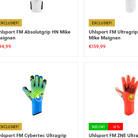
EXCLUSIEF!
EXCLUSIEF!
hlsport FM Absolutgrip HN Mike
Uhlsport FM Ultragri
aignan
Mike Maignan
94,99
€
159,99
t
Dit
roduct
product
eft
heeft
eerdere
meerdere
riaties.
variaties.
eze
Deze
tie
optie
an
kan
ekozen
gekozen
orden
worden
p
op
e
de
EXCLUSIEF!
NIEUW!
-10%
roductpagina
productpagina
hlsport FM Cybertec Ultragrip
Uhlsport FM ZNE Ultr