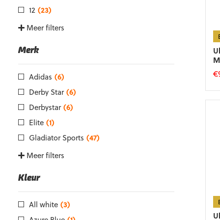
12
(23)
Meer filters
U
Merk
M
€
Adidas
(6)
Di
Derby Star
(6)
p
Derbystar
(6)
he
m
Elite
(1)
va
Gladiator Sports
(47)
D
op
Meer filters
k
g
Kleur
w
o
d
All white
(3)
p
U
Azure Blue
(1)