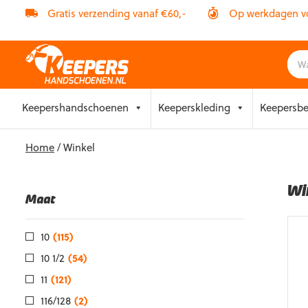
Gratis verzending vanaf €60,-
Op werkdagen vóó
Skip
Keepershandschoenen
Keeperskleding
Keepersb
to
content
Home
/ Winkel
Wi
Maat
10
(115)
10 1/2
(54)
11
(121)
116/128
(2)