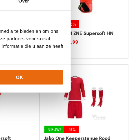
Over
worden
op
de
productpagina
NIEUW!
-10%
 media te bieden en om ons
ue Blauw
Uhlsport FM ZNE Supersoft HN
ze partners voor social
Oorspronkelijke
Huidige
€
69,99
€
62,99
nformatie die u aan ze heeft
ke
e
prijs
prijs
Dit
was:
is:
product
€69,99.
€62,99.
heeft
meerdere
variaties.
OK
Deze
optie
kan
gekozen
worden
op
de
productpagina
NIEUW!
-15%
rsoft
Jako One Keeperstenue Rood