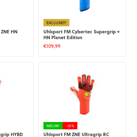
EXCLUSIEF!
p ZNE HN
Uhlsport FM Cybertec Supergrip +
HN Planet Edition
€
109,99
Dit
product
heeft
meerdere
variaties.
Deze
optie
kan
gekozen
worden
op
de
NIEUW!
-10%
productpagina
agrip HYBD
Uhlsport FM ZNE Ultragrip RC