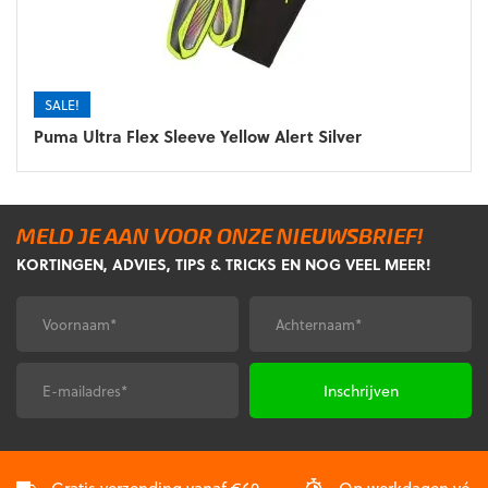
kan
gekozen
worden
op
de
SALE!
productpagina
Puma Ultra Flex Sleeve Yellow Alert Silver
MELD JE AAN VOOR ONZE NIEUWSBRIEF!
KORTINGEN, ADVIES, TIPS & TRICKS EN NOG VEEL MEER!
Voornaam
Achternaam
*
*
E-
CAPTCHA
mailadres
*