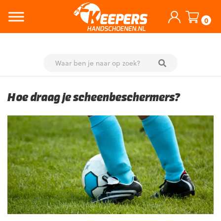
0
Skip
to
Hoe draag je scheenbeschermers?
content