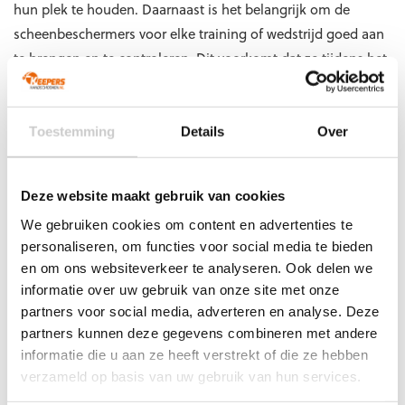
hun plek te houden. Daarnaast is het belangrijk om de
scheenbeschermers voor elke training of wedstrijd goed aan
te brengen en te controleren. Dit voorkomt dat ze tijdens het
spel verschuiven, wat je concentratie kan verstoren. Hier zijn
enkele tips om te zorgen dat je scheenbeschermers goed
blijven zitten:
Toestemming
Details
Over
Gebruik scheenbeschermerhouders voor extra grip
Draag
voetbalsokken
voor een betere pasvorm
Deze website maakt gebruik van cookies
Controleer de pasvorm voor elke training of wedstrijd
Beweeg en test de scheenbeschermers voordat je begint
We gebruiken cookies om content en advertenties te
met spelen
personaliseren, om functies voor social media te bieden
Draag jij jouw scheenbeschermers al op
en om ons websiteverkeer te analyseren. Ook delen we
informatie over uw gebruik van onze site met onze
de juiste manier?
partners voor social media, adverteren en analyse. Deze
partners kunnen deze gegevens combineren met andere
Het correct dragen van scheenbeschermers is essentieel voor
informatie die u aan ze heeft verstrekt of die ze hebben
een veilige en plezierige sportervaring. Door aandacht te
verzameld op basis van uw gebruik van hun services.
besteden aan de pasvorm, de plaatsing en de juiste