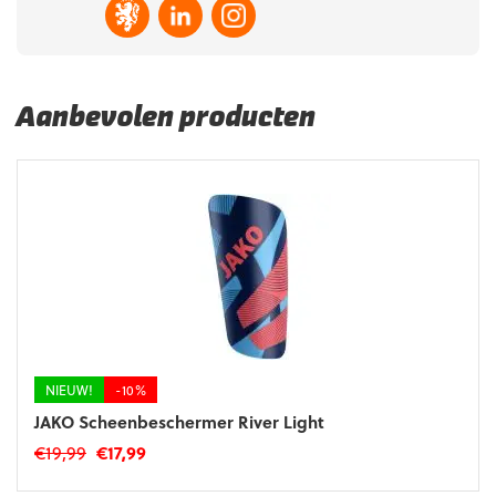
Aanbevolen producten
NIEUW!
-10%
JAKO Scheenbeschermer River Light
Oorspronkelijke
Huidige
€
19,99
€
17,99
prijs
prijs
Dit