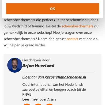
technieken, kun je blessures voorkomen en optimaal
profiteren van je scheenbeschermers. Bij
OK
Keepershandschoenen.nl hebben we meerdere
scheenbeschermers die perfect zijn ter bescherming tijdens
jouw wedstrijd of training. Bestel de
scheenbeschermers
nu
gemakkelijk in onze webshop! Heb je vragen over onze
scheenbeschermers? Neem dan gerust
contact
met ons op.
Wij helpen je graag verder.
Geschreven door
Arjan Heerland
Eigenaar van Keepershandschoenen.nl
Oud-international van het Nederlands
zaalvoetbalelftal en keeperscoach bij de
KNVB.
Lees meer over Arjan