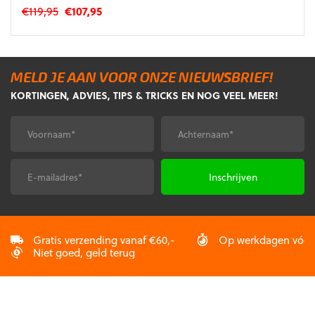
Oorspronkelijke
Huidige
€
119,95
€
107,95
prijs
prijs
Dit
was:
is:
product
€119,95.
€107,95.
heeft
meerdere
MELD JE AAN VOOR ONZE NIEUWSBRIEF!
variaties.
KORTINGEN, ADVIES, TIPS & TRICKS EN NOG VEEL MEER!
Deze
optie
Voornaam
Achternaam
kan
*
*
gekozen
worden
E-
CAPTCHA
op
mailadres
*
de
productpagina
Gratis verzending vanaf €60,-
Op werkdagen vóór 2
Niet goed, geld terug