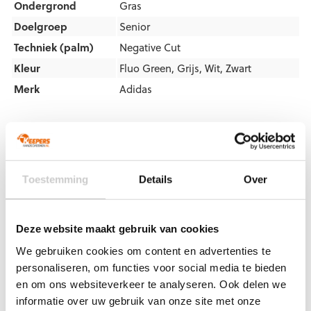
Ondergrond
Gras
Doelgroep
Senior
Techniek (palm)
Negative Cut
Kleur
Fluo Green
,
Grijs
,
Wit
,
Zwart
Merk
Adidas
Artikelnummers
EAN code
Eigenschappen
Let op!
Houd rekening met 1-2 werkdagen extra levertijd
Toestemming
Details
Over
voor bedrukte artikelen.
Bedrukte artikelen kunnen wij helaas niet terugnemen.
Artikelnummer:
IA0881
Categorieën:
Adidas
Deze website maakt gebruik van cookies
Keepershandschoenen
,
Gras Keepershandschoenen
,
We gebruiken cookies om content en advertenties te
Keepershandschoenen
,
Keepershandschoenen SALE
,
personaliseren, om functies voor social media te bieden
Negatief Naad
,
Ondergrond
,
Techniek
en om ons websiteverkeer te analyseren. Ook delen we
informatie over uw gebruik van onze site met onze