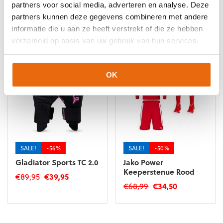
partners voor social media, adverteren en analyse. Deze
partners kunnen deze gegevens combineren met andere
Gerelateerde producten
informatie die u aan ze heeft verstrekt of die ze hebben
verzameld op basis van uw gebruik van hun services.
OK
SALE!
-56%
SALE!
-50%
Gladiator Sports TC 2.0
Jako Power
Keeperstenue Rood
Oorspronkelijke
Huidige
€
89,95
€
39,95
Oorspronkelijke
Huidige
€
68,99
€
34,50
prijs
prijs
Dit
prijs
prijs
was:
is:
Dit
product
was:
is:
€89,95.
€39,95.
product
heeft
€68,99.
€34,50.
heeft