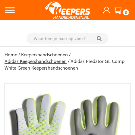
0
Skip
Home
/
Keepershandschoenen
/
to
Adidas Keepershandschoenen
/ Adidas Predator GL Comp
content
White Green Keepershandschoenen