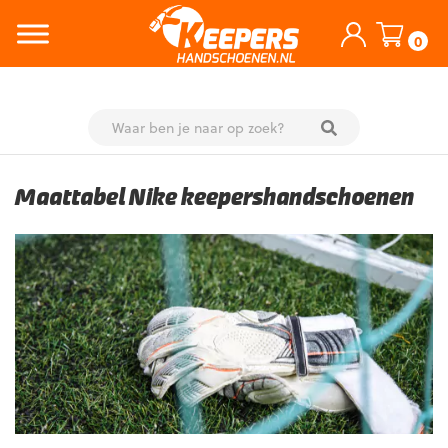
0
Skip
to
Maattabel Nike keepershandschoenen
content