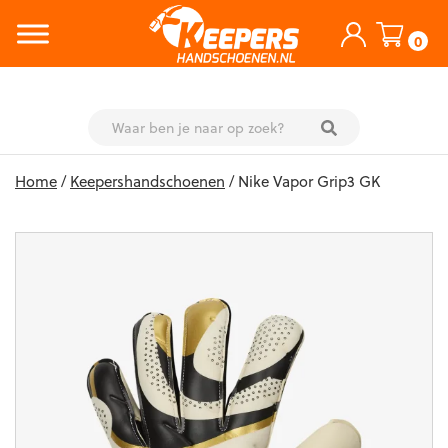
0
Skip
Home
/
Keepershandschoenen
/ Nike Vapor Grip3 GK
to
content