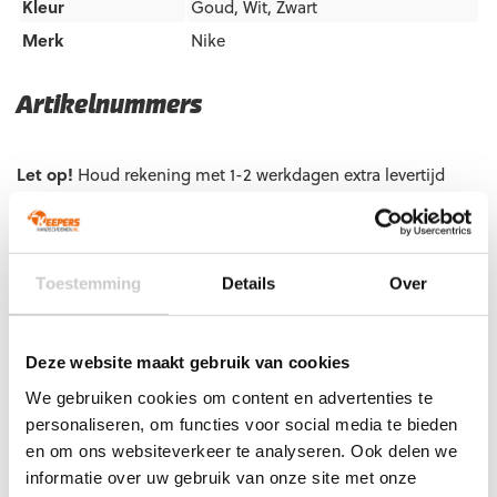
Kleur
Goud
,
Wit
,
Zwart
Merk
Nike
Artikelnummers
EAN code
Eigenschappen
Let op!
Houd rekening met 1-2 werkdagen extra levertijd
voor bedrukte artikelen.
Bedrukte artikelen kunnen wij helaas niet terugnemen.
Artikelnummer:
FB2999-011
Categorieën:
Gras
Toestemming
Details
Over
Keepershandschoenen
,
Hybrid
,
Keepershandschoenen
,
Keepershandschoenen maat 10
,
Keepershandschoenen maat
11
,
Keepershandschoenen maat 6
,
Keepershandschoenen
maat 7
,
Keepershandschoenen maat 8
,
Deze website maakt gebruik van cookies
Keepershandschoenen maat 9
,
Keepershandschoenen SALE
,
We gebruiken cookies om content en advertenties te
Nike keepershandschoenen
,
Ondergrond
,
Techniek
personaliseren, om functies voor social media te bieden
en om ons websiteverkeer te analyseren. Ook delen we
informatie over uw gebruik van onze site met onze