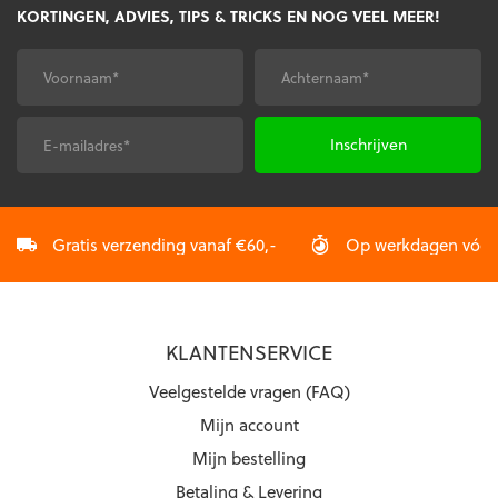
KORTINGEN, ADVIES, TIPS & TRICKS EN NOG VEEL MEER!
optie
kan
kan
gekozen
gekozen
worden
Voornaam
Achternaam
*
*
worden
op
op
de
de
productpagina
E-
CAPTCHA
productpagina
mailadres
*
Gratis verzending vanaf €60,-
Op werkdagen vóór 2
KLANTENSERVICE
Veelgestelde vragen (FAQ)
Mijn account
Mijn bestelling
Betaling & Levering