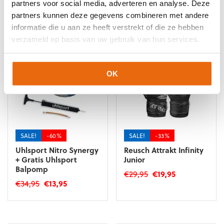
partners voor social media, adverteren en analyse. Deze
Gerelateerde producten
partners kunnen deze gegevens combineren met andere
informatie die u aan ze heeft verstrekt of die ze hebben
verzameld op basis van uw gebruik van hun services.
OK
SALE!
-60%
SALE!
-33%
Uhlsport Nitro Synergy
Reusch Attrakt Infinity
+ Gratis Uhlsport
Junior
Balpomp
Oorspronkelijke
Huidige
€
29,95
€
19,95
Oorspronkelijke
Huidige
€
34,95
€
13,95
prijs
prijs
Dit
prijs
prijs
was:
is:
Dit
product
was:
is:
€29,95.
€19,95.
product
heeft
€34,95.
€13,95.
heeft
meerdere