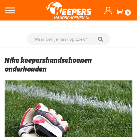
0
Skip
to
Nike keepershandschoenen
content
onderhouden