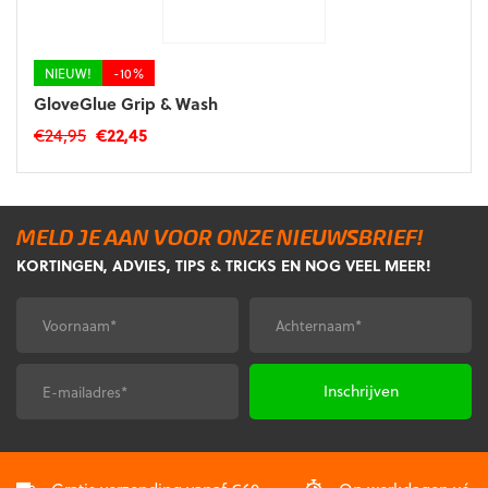
NIEUW!
-10%
GloveGlue Grip & Wash
Oorspronkelijke
Huidige
€
24,95
€
22,45
prijs
prijs
was:
is:
€24,95.
€22,45.
MELD JE AAN VOOR ONZE NIEUWSBRIEF!
KORTINGEN, ADVIES, TIPS & TRICKS EN NOG VEEL MEER!
Voornaam
Achternaam
*
*
E-
CAPTCHA
mailadres
*