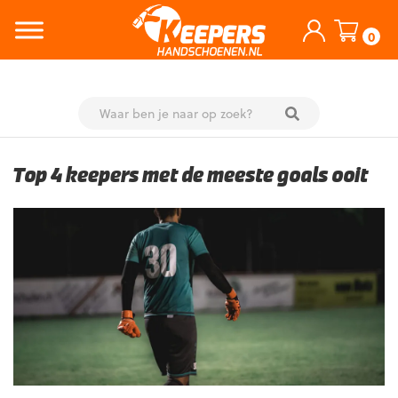
0
Skip
to
Top 4 keepers met de meeste goals ooit
content