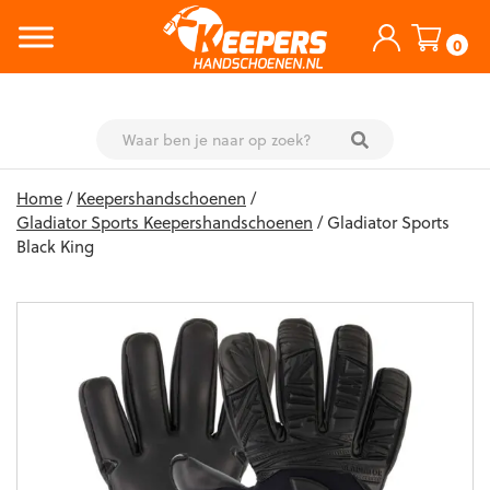
0
Skip
Home
/
Keepershandschoenen
/
to
Gladiator Sports Keepershandschoenen
/ Gladiator Sports
content
Black King