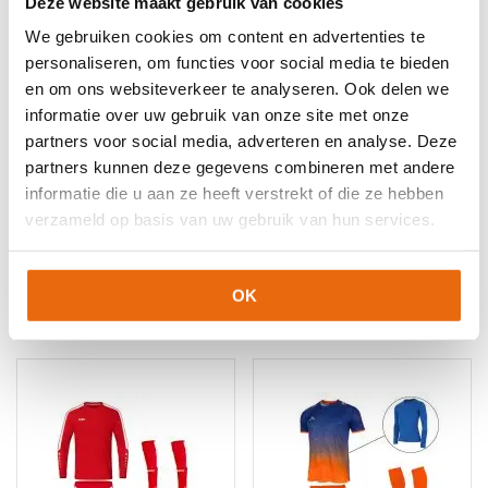
Deze website maakt gebruik van cookies
Keepershandschoenen
,
Gras Keepershandschoenen
,
Keepershandschoenen
,
Keepershandschoenen kind
,
We gebruiken cookies om content en advertenties te
Keepershandschoenen maat 10
,
Keepershandschoenen maat
personaliseren, om functies voor social media te bieden
11
,
Keepershandschoenen maat 5
,
Keepershandschoenen
en om ons websiteverkeer te analyseren. Ook delen we
maat 6
,
Keepershandschoenen maat 7
,
informatie over uw gebruik van onze site met onze
Keepershandschoenen maat 9
,
Keepershandschoenen SALE
,
partners voor social media, adverteren en analyse. Deze
Kunstgras Keepershandschoenen
,
Negatief Naad
,
Nieuw
,
partners kunnen deze gegevens combineren met andere
Ondergrond
,
Populair
,
Techniek
,
Zwarte
informatie die u aan ze heeft verstrekt of die ze hebben
keepershandschoenen
verzameld op basis van uw gebruik van hun services.
OK
Gerelateerde producten