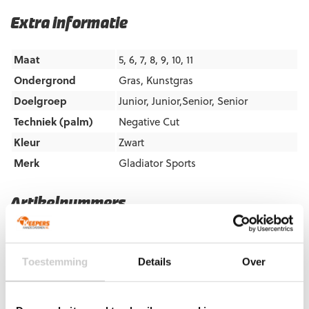
Extra informatie
Maat
5, 6, 7, 8, 9, 10, 11
Ondergrond
Gras
,
Kunstgras
Doelgroep
Junior
,
Junior,Senior
,
Senior
Techniek (palm)
Negative Cut
Kleur
Zwart
Merk
Gladiator Sports
Artikelnummers
EAN code
Eigenschappen
Let op!
Houd rekening met 1-2 werkdagen extra levertijd
voor bedrukte artikelen.
Toestemming
Details
Over
Bedrukte artikelen kunnen wij helaas niet terugnemen.
Artikelnummer:
GWABK
Categorieën:
Gladiator Sports